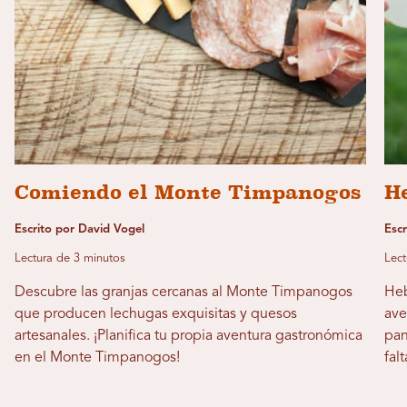
Comiendo el Monte Timpanogos
H
Escrito por David Vogel
Esc
Lectura de 3 minutos
Lect
Descubre las granjas cercanas al Monte Timpanogos
Heb
que producen lechugas exquisitas y quesos
ave
artesanales. ¡Planifica tu propia aventura gastronómica
pan
en el Monte Timpanogos!
fal