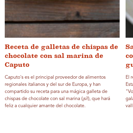
Receta de galletas de chispas de
S
chocolate con sal marina de
co
Caputo
g
Caputo's es el principal proveedor de alimentos
El 
regionales italianos y del sur de Europa, y han
Est
compartido su receta para una mágica galleta de
"Vo
chispas de chocolate con sal marina (¡sí!), que hará
gal
feliz a cualquier amante del chocolate.
val