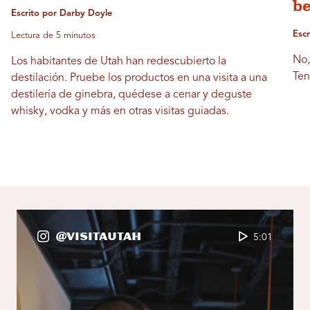
be
Escrito por Darby Doyle
Esc
Lectura de 5 minutos
No,
Los habitantes de Utah han redescubierto la
Ten
destilación. Pruebe los productos en una visita a una
destilería de ginebra, quédese a cenar y deguste
whisky, vodka y más en otras visitas guiadas.
@VisitaUtah
5:01