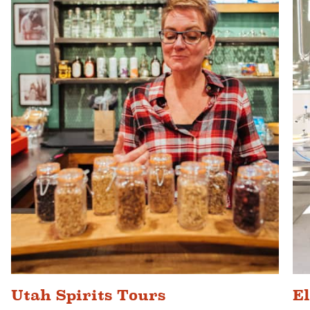
Utah Spirits Tours
El