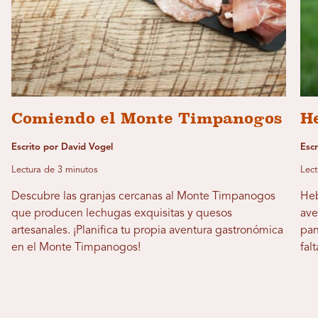
Comiendo el Monte Timpanogos
H
Escrito por David Vogel
Esc
Lectura de 3 minutos
Lect
Descubre las granjas cercanas al Monte Timpanogos
Heb
que producen lechugas exquisitas y quesos
ave
artesanales. ¡Planifica tu propia aventura gastronómica
pan
en el Monte Timpanogos!
fal