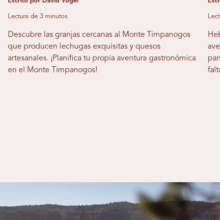
Escrito por David Vogel
Esc
Lectura de 3 minutos
Lect
Descubre las granjas cercanas al Monte Timpanogos
Heb
que producen lechugas exquisitas y quesos
ave
artesanales. ¡Planifica tu propia aventura gastronómica
pan
en el Monte Timpanogos!
fal