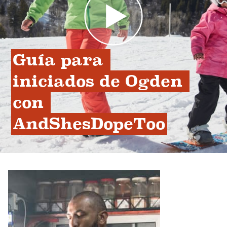
Guía para 
iniciados de Ogden 
con 
AndShesDopeToo