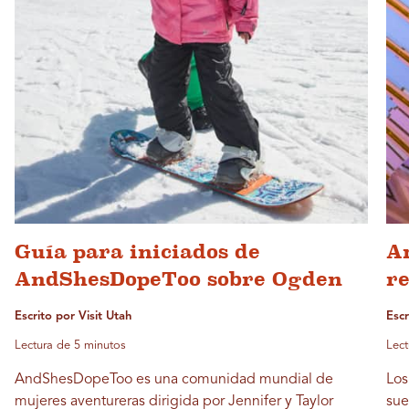
Guía para iniciados de
A
AndShesDopeToo sobre Ogden
r
Escrito por Visit Utah
Escr
Lectura de 5 minutos
Lect
AndShesDopeToo es una comunidad mundial de
Los
mujeres aventureras dirigida por Jennifer y Taylor
sue