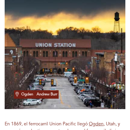
Ogden
Andrew Burr
En 1869, el ferrocarril Union Pacific llegó
Ogden
, Utah, y