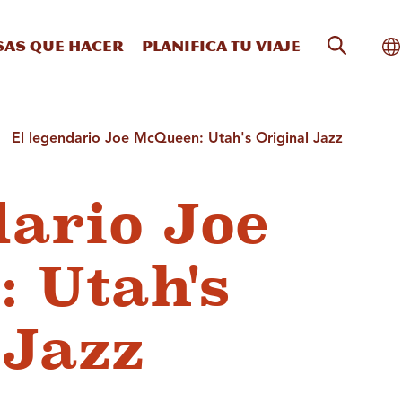
Búsqueda
Al
sas que hacer
Planifica tu viaje
El legendario Joe McQueen: Utah's Original Jazz
dario Joe
 Utah's
 Jazz