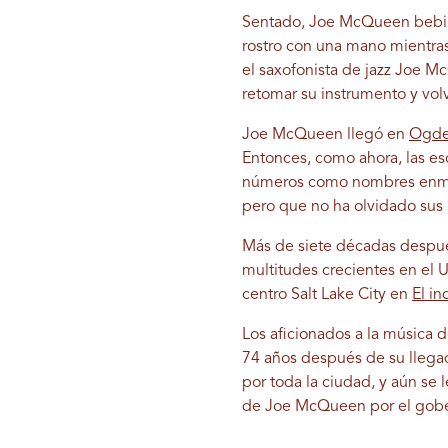
Sentado, Joe McQueen bebió u
rostro con una mano mientras
el saxofonista de jazz Joe M
retomar su instrumento y volv
Joe McQueen llegó en
Ogd
Entonces, como ahora, las e
números como nombres enmarc
pero que no ha olvidado sus 
Más de siete décadas despué
multitudes crecientes en el U
centro Salt Lake City en
El i
Los aficionados a la música 
74 años después de su llegad
por toda la ciudad, y aún se
de Joe McQueen por el gobe