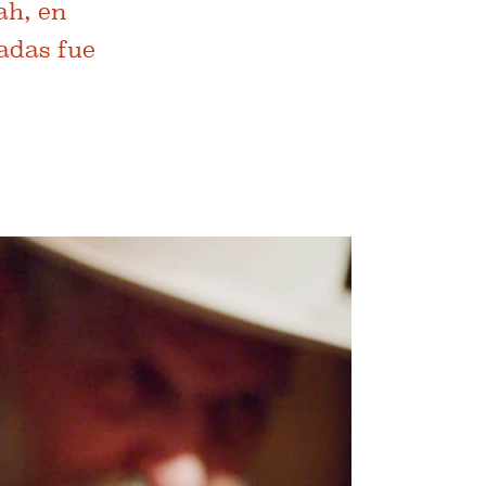
ah, en
adas fue