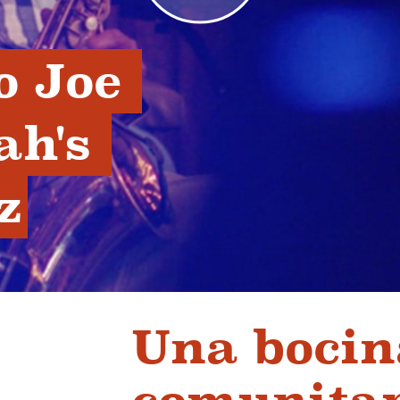
 Joe 
h's 
z
Una bocin