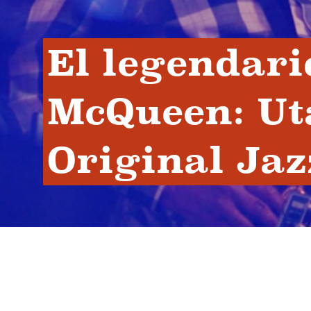
El legendario
McQueen: Uta
Original Jaz