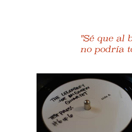
"Sé que al 
no podría t