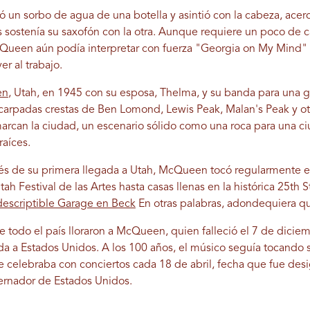
n sorbo de agua de una botella y asintió con la cabeza, acer
 sostenía su saxofón con la otra. Aunque requiere un poco de c
cQueen aún podía interpretar con fuerza "Georgia on My Mind" y,
er al trabajo.
en
, Utah, en 1945 con su esposa, Thelma, y ​​su banda para una 
scarpadas crestas de Ben Lomond, Lewis Peak, Malan's Peak y o
an la ciudad, un escenario sólido como una roca para una c
raíces.
s de su primera llegada a Utah, McQueen tocó regularmente e
tah Festival de las Artes hasta casas llenas en la histórica 25th
ndescriptible Garage en Beck
En otras palabras, adondequiera que
de todo el país lloraron a McQueen, quien falleció el 7 de dic
a a Estados Unidos. A los 100 años, el músico seguía tocando s
 le celebraba con conciertos cada 18 de abril, fecha que fue de
rnador de Estados Unidos.