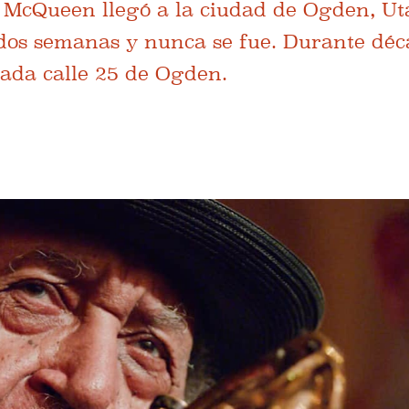
e McQueen llegó a la ciudad de Ogden, Ut
dos semanas y nunca se fue. Durante déc
mada calle 25 de Ogden.