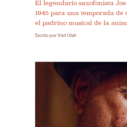
El legendario saxofonista Jo
1945 para una temporada de 
el padrino musical de la ani
Escrito por Visit Utah