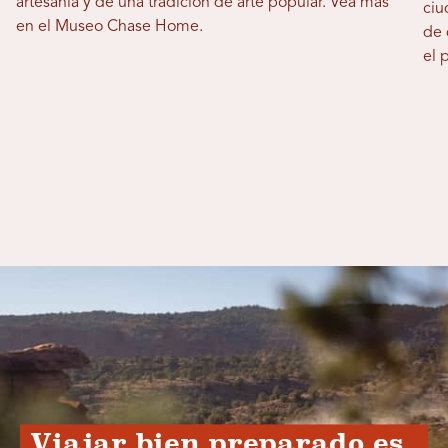
artesanía y de una tradición de arte popular. Vea más
ciu
en el Museo Chase Home.
de 
el 
Viajar bien preparado es