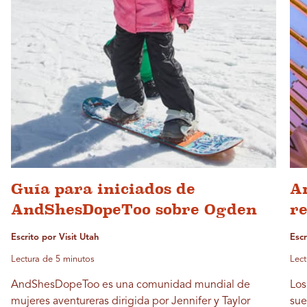
Guía para iniciados de
A
AndShesDopeToo sobre Ogden
r
Escrito por Visit Utah
Escr
Lectura de 5 minutos
Lect
AndShesDopeToo es una comunidad mundial de
Los
mujeres aventureras dirigida por Jennifer y Taylor
sue