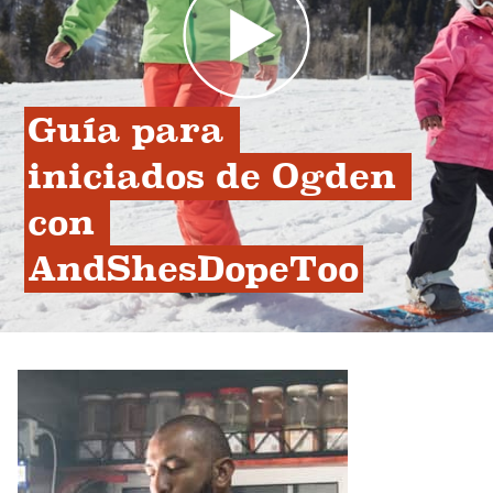
Guía para 
iniciados de Ogden 
con 
AndShesDopeToo