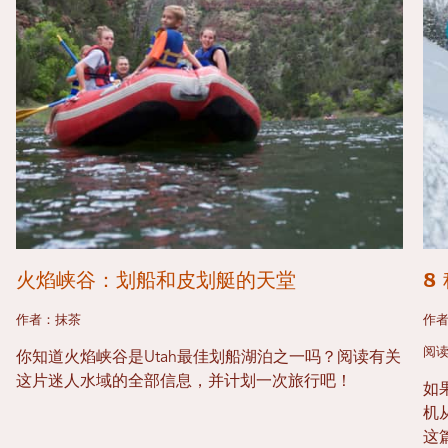
火焰峡谷：划船和皮划艇的天堂
8
作者：抹茶
作
阅读
你知道火焰峡谷是Utah最佳划船湖泊之一吗？阅读有关
这片迷人水域的全部信息，并计划一次旅行吧！
如
机
这