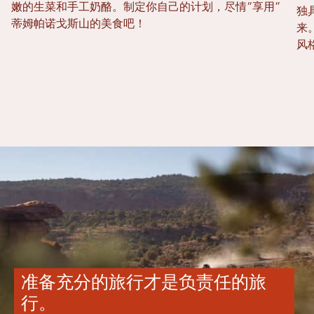
嫩的生菜和手工奶酪。制定你自己的计划，尽情“享用”
独具
蒂姆帕诺戈斯山的美食吧！
来
风
准备充分的旅行才是负责任的旅
行。