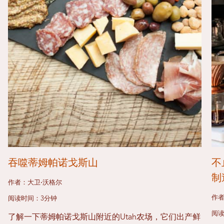
吞噬蒂姆帕诺戈斯山
不
制
作者：大卫·沃格尔
作者
阅读时间：3分钟
阅读
了解一下蒂姆帕诺戈斯山附近的Utah农场，它们出产鲜