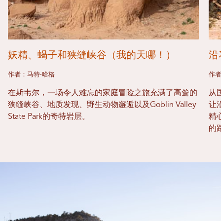
妖精、蝎子和狭缝峡谷（我的天哪！）
沿
作者：马特·哈格
作者
在斯韦尔，一场令人难忘的家庭冒险之旅充满了高耸的
从
狭缝峡谷、地质发现、野生动物邂逅以及Goblin Valley
让
State Park的奇特岩层。
精
的