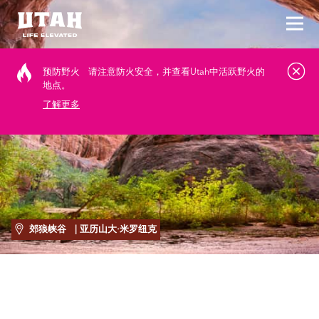
切换
Skip to content
预防野火
请注意防火安全，并查看Utah中活跃野火的
地点。
了解更多
郊狼峡谷
| 亚历山大·米罗纽克