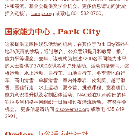
泊和溪流。基金会提供奖学金机会。更多信息请访问[此处
插入链接]。
campk.org
或致电 801-582-0700。
国家能力中心，Park City
这家提供适应性娱乐活动的机构，在其位于Park City郊外占
地26英亩的牧场，通过融合、公众意识提升和教育，推广
能力平等理念。去年，该机构为超过7200名不同能力水平
的人士提供了37000次课程和户外活动。活动包括骑马、桨
板运动、水上运动、自行车、山地自行车、冬季雪地自行
车、高山滑雪、单板滑雪、室内外攀岩、皮划艇、越野滑
雪、雪鞋行走、水上运动、夏令营、挑战课程、竞赛项目、
能力意识提升以及定制团体活动。NAC还在Utah南部的科
罗拉多河和格林河组织一日游和过夜漂流活动。
有奖学金
机会。
更多信息请访问
discovernac.org
或致电 435-649-
3991。
Ogden 山谷适应性运动