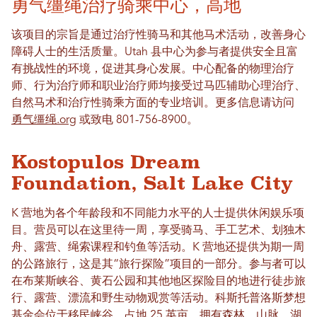
勇气缰绳治疗骑乘中心，高地
该项目的宗旨是通过治疗性骑马和其他马术活动，改善身心
障碍人士的生活质量。Utah 县中心为参与者提供安全且富
有挑战性的环境，促进其身心发展。中心配备的物理治疗
师、行为治疗师和职业治疗师均接受过马匹辅助心理治疗、
自然马术和治疗性骑乘方面的专业培训。更多信息请访问
勇气缰绳.org
或致电 801-756-8900。
Kostopulos Dream
Foundation, Salt Lake City
K 营地为各个年龄段和不同能力水平的人士提供休闲娱乐项
目。营员可以在这里待一周，享受骑马、手工艺术、划独木
舟、露营、绳索课程和钓鱼等活动。K 营地还提供为期一周
的公路旅行，这是其“旅行探险”项目的一部分。参与者可以
在布莱斯峡谷、黄石公园和其他地区探险目的地进行徒步旅
行、露营、漂流和野生动物观赏等活动。科斯托普洛斯梦想
基金会位于移民峡谷，占地 25 英亩，拥有森林、山脉、湖