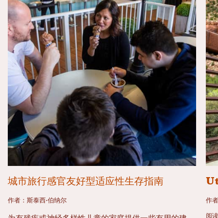
城市旅行感官友好型适应性生存指南
U
作者：斯泰西·伯纳尔
作者
阅读