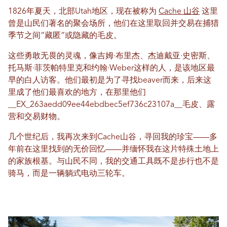
1826年夏天，北部Utah地区，现在被称为
Cache 山谷
这里
曾是山民们著名的聚会场所，他们在这里取回并交易在捕猎
季节之间“藏匿”或隐藏的毛皮。
这些勇敢无畏的灵魂，像吉姆·布里杰、杰迪戴亚·史密斯、
托马斯·菲茨帕特里克和约翰·Weber这样的人，是该地区最
早的白人访客。他们最初是为了寻找beaver而来，后来这
里成了他们最喜欢的地方，在那里他们
__EX_263aedd09ee44ebdbec5ef7​​36c23107a__毛皮、露
营和交易财物。
几个世纪后，我再次来到Cache山谷，寻回我的珍宝——多
年前在这里找到的无价回忆——并缅怀我在这片特殊土地上
的家族根基。与山民不同，我的交通工具既不是步行也不是
骑马，而是一辆躺式电动三轮车。