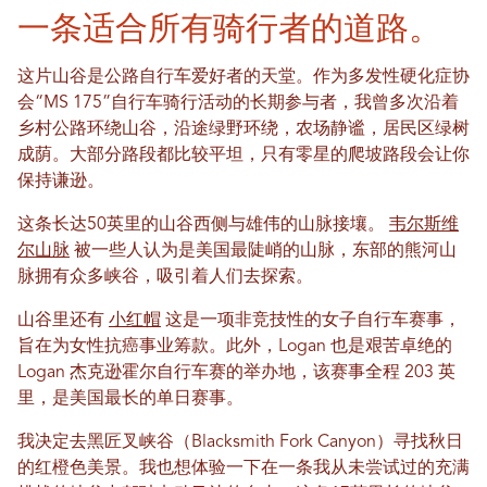
一条适合所有骑行者的道路。
这片山谷是公路自行车爱好者的天堂。作为多发性硬化症协
会“MS 175”自行车骑行活动的长期参与者，我曾多次沿着
乡村公路环绕山谷，沿途绿野环绕，农场静谧，居民区绿树
成荫。大部分路段都比较平坦，只有零星的爬坡路段会让你
保持谦逊。
这条长达50英里的山谷西侧与雄伟的山脉接壤。
韦尔斯维
尔山脉
被一些人认为是美国最陡峭的山脉，东部的熊河山
脉拥有众多峡谷，吸引着人们去探索。
山谷里还有
小红帽
这是一项非竞技性的女子自行车赛事，
旨在为女性抗癌事业筹款。此外，Logan 也是艰苦卓绝的
Logan 杰克逊霍尔自行车赛的举办地，该赛事全程 203 英
里，是美国最长的单日赛事。
我决定去黑匠叉峡谷（Blacksmith Fork Canyon）寻找秋日
的红橙色美景。我也想体验一下在一条我从未尝试过的充满