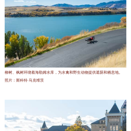
柳树、枫树环绕着海勒姆水库，为水禽和野生动物提供遮荫和栖息地。
照片：斯科特·马克维茨