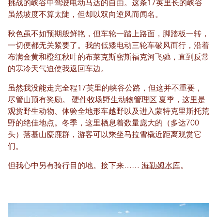
挑战的峡谷中驾驶电动马达的自由。这条17英里长的峡谷
虽然坡度不算太陡，但却以双向逆风而闻名。
秋色虽不如预期般鲜艳，但车轮一踏上路面，脚踏板一转，
一切便都无关紧要了。我的低矮电动三轮车破风而行，沿着
布满金黄和橙红秋叶的布莱克斯密斯福克河飞驰，直到反常
的寒冷天气迫使我返回车边。
虽然我没能走完全程17英里的峡谷公路，但这并不重要，
尽管山顶有奖励。
硬件牧场野生动物管理区
夏季，这里是
观赏野生动物、体验全地形车越野以及进入蒙特克里斯托荒
野的绝佳地点。冬季，这里栖息着数量庞大的（多达700
头）落基山麋鹿群，游客可以乘坐马拉雪橇近距离观赏它
们。
但我心中另有骑行目的地。接下来……
海勒姆水库
。