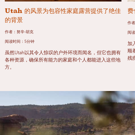
Utah 的风景为包容性家庭露营提供了绝佳
费
的背景
作者
作者：努辛·胡克
阅读
阅读时间：5分钟
加
顺
虽然Utah以其令人惊叹的户外环境而闻名，但它也拥有
残
各种资源，确保所有能力的家庭和个人都能进入这些地
方。