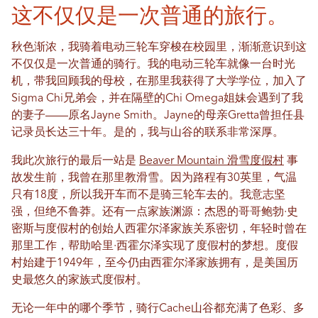
这不仅仅是一次普通的旅行。
秋色渐浓，我骑着电动三轮车穿梭在校园里，渐渐意识到这
不仅仅是一次普通的骑行。我的电动三轮车就像一台时光
机，带我回顾我的母校，在那里我获得了大学学位，加入了
Sigma Chi兄弟会，并在隔壁的Chi Omega姐妹会遇到了我
的妻子——原名Jayne Smith。Jayne的母亲Gretta曾担任县
记录员长达三十年。是的，我与山谷的联系非常深厚。
我此次旅行的最后一站是
Beaver Mountain 滑雪度假村
事
故发生前，我曾在那里教滑雪。因为路程有30英里，气温
只有18度，所以我开车而不是骑三轮车去的。我意志坚
强，但绝不鲁莽。还有一点家族渊源：杰恩的哥哥鲍勃·史
密斯与度假村的创始人西霍尔泽家族关系密切，年轻时曾在
那里工作，帮助哈里·西霍尔泽实现了度假村的梦想。度假
村始建于1949年，至今仍由西霍尔泽家族拥有，是美国历
史最悠久的家族式度假村。
无论一年中的哪个季节，骑行Cache山谷都充满了色彩、多