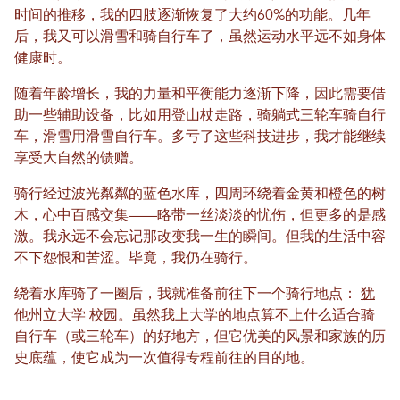
时间的推移，我的四肢逐渐恢复了大约60%的功能。几年
后，我又可以滑雪和骑自行车了，虽然运动水平远不如身体
健康时。
随着年龄增长，我的力量和平衡能力逐渐下降，因此需要借
助一些辅助设备，比如用登山杖走路，骑躺式三轮车骑自行
车，滑雪用滑雪自行车。多亏了这些科技进步，我才能继续
享受大自然的馈赠。
骑行经过波光粼粼的蓝色水库，四周环绕着金黄和橙色的树
木，心中百感交集——略带一丝淡淡的忧伤，但更多的是感
激。我永远不会忘记那改变我一生的瞬间。但我的生活中容
不下怨恨和苦涩。毕竟，我仍在骑行。
绕着水库骑了一圈后，我就准备前往下一个骑行地点：
犹
他州立大学
校园。虽然我上大学的地点算不上什么适合骑
自行车（或三轮车）的好地方，但它优美的风景和家族的历
史底蕴，使它成为一次值得专程前往的目的地。