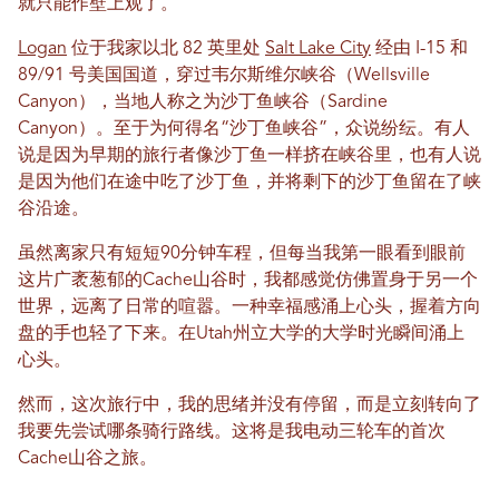
就只能作壁上观了。
Logan
位于我家以北 82 英里处
Salt Lake City
经由 I-15 和
89/91 号美国国道，穿过韦尔斯维尔峡谷（Wellsville
Canyon），当地人称之为沙丁鱼峡谷（Sardine
Canyon）。至于为何得名“沙丁鱼峡谷”，众说纷纭。有人
说是因为早期的旅行者像沙丁鱼一样挤在峡谷里，也有人说
是因为他们在途中吃了沙丁鱼，并将剩下的沙丁鱼留在了峡
谷沿途。
虽然离家只有短短90分钟车程，但每当我第一眼看到眼前
这片广袤葱郁的Cache山谷时，我都感觉仿佛置身于另一个
世界，远离了日常的喧嚣。一种幸福感涌上心头，握着方向
盘的手也轻了下来。在Utah州立大学的大学时光瞬间涌上
心头。
然而，这次旅行中，我的思绪并没有停留，而是立刻转向了
我要先尝试哪条骑行路线。这将是我电动三轮车的首次
Cache山谷之旅。