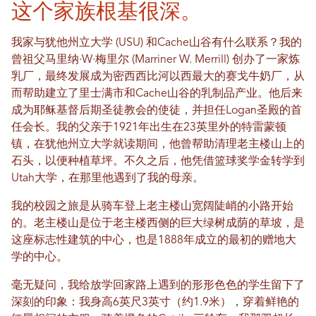
这个家族根基很深。
我家与犹他州立大学 (USU) 和Cache山谷有什么联系？我的
曾祖父马里纳·W·梅里尔 (Marriner W. Merrill) 创办了一家炼
乳厂，最终发展成为密西西比河以西最大的赛戈牛奶厂，从
而帮助建立了里士满市和Cache山谷的乳制品产业。他后来
成为耶稣基督后期圣徒教会的使徒，并担任Logan圣殿的首
任会长。我的父亲于1921年出生在23英里外的特雷蒙顿
镇，在犹他州立大学就读期间，他曾帮助清理老主楼山上的
石头，以便种植草坪。不久之后，他凭借篮球奖学金转学到
Utah大学，在那里他遇到了我的母亲。
我的校园之旅是从骑车登上老主楼山宽阔陡峭的小路开始
的。老主楼山是位于老主楼西侧的巨大绿树成荫的草坡，是
这座标志性建筑的中心，也是1888年成立的最初的赠地大
学的中心。
毫无疑问，我给放学回家路上遇到的形形色色的学生留下了
深刻的印象：我身高6英尺3英寸（约1.9米），穿着鲜艳的