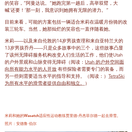
的笑容，”阿曼达说。“她跑完第一趟后，高举双臂，大
喊‘还要！’那一刻，我意识到她拥有无限的潜力。”
目前来看，可能的方案包括一辆适合米莉在温暖月份骑的改
装三轮车。当然，她那灿烂的笑容也一直伴随着她。
米莉——以及来自伦敦的14岁男孩查理和来自亚特兰大的
13岁男孩乔丹——只是众多故事中的三个，这些故事凸显
了该州无障碍服务机构改变人们生活的工作，他们使Utah
的户外景观和山脉变得无障碍（阅读：
Utah 的户外空间面
向所有能力水平的人开放
有些探险者需要专门的装备，而
另一些则需要适当水平的指导和支持。（阅读：）
TetraSki
为所有水平的滑雪者提供自由和独立。
）
米莉和她的Wasatch适应性运动教练贾里德·丹杰菲尔德一起去滑雪。
照片：安德鲁·伯尔