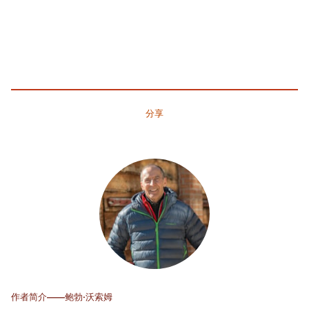
分享
作者简介——鲍勃·沃索姆