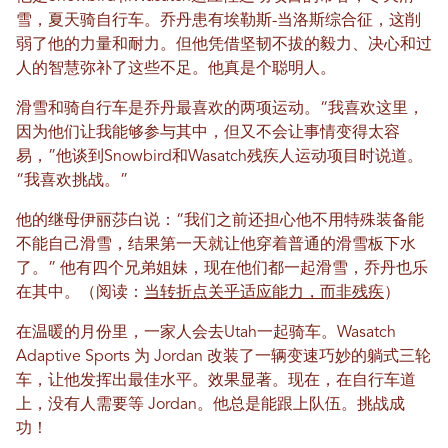
雪，夏天骑自行车。乔丹患有埃勒斯-当洛斯综合征，这削
弱了他的力量和耐力。但他凭借坚韧不拔的毅力、决心和过
人的智慧弥补了这些不足。他真是个聪明人。
滑雪和骑自行车是乔丹最喜欢的两项运动。“我喜欢这里，
因为他们让我能够参与其中，但又不会让事情变得太容
易，”他谈到Snowbird和Wasatch残疾人运动项目时说道。
“我喜欢挑战。”
他的继母伊丽莎白说：“我们之前还担心他不用特殊装备能
不能自己滑雪，结果第一天就让他穿着普通的滑雪板下水
了。” 他有四个兄弟姐妹，现在他们都一起滑雪，乔丹也乐
在其中。（阅读：
当转折点关乎适应能力，而非残疾
）
在温暖的月份里，一家人会去Utah一起骑车。Wasatch
Adaptive Sports 为 Jordan 改装了一辆变速巧妙的躺式三轮
车，让他发挥出最佳水平。效果显著。现在，在自行车道
上，没有人需要等 Jordan。他总是能跟上队伍。挑战成
功！