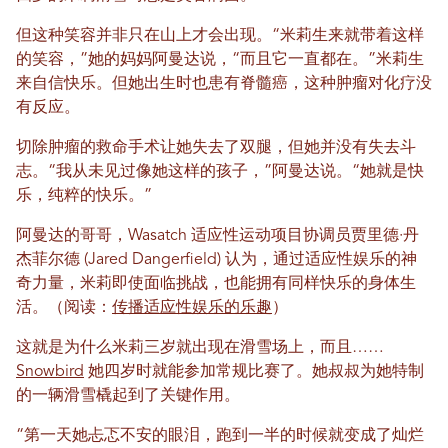
但这种笑容并非只在山上才会出现。“米莉生来就带着这样
的笑容，”她的妈妈阿曼达说，“而且它一直都在。”米莉生
来自信快乐。但她出生时也患有脊髓癌，这种肿瘤对化疗没
有反应。
切除肿瘤的救命手术让她失去了双腿，但她并没有失去斗
志。“我从未见过像她这样的孩子，”阿曼达说。“她就是快
乐，纯粹的快乐。”
阿曼达的哥哥，Wasatch 适应性运动项目协调员贾里德·丹
杰菲尔德 (Jared Dangerfield) 认为，通过适应性娱乐的神
奇力量，米莉即使面临挑战，也能拥有同样快乐的身体生
活。（阅读：
传播适应性娱乐的乐趣
）
这就是为什么米莉三岁就出现在滑雪场上，而且……
Snowbird
她四岁时就能参加常规比赛了。她叔叔为她特制
的一辆滑雪橇起到了关键作用。
“第一天她忐忑不安的眼泪，跑到一半的时候就变成了灿烂