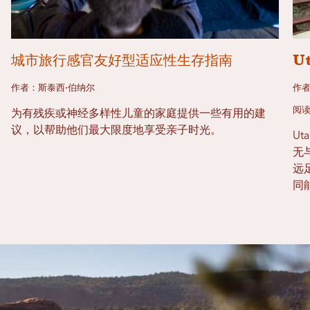
城市旅行感官友好型适应性生存指南
U
作者：斯泰西·伯纳尔
作者
阅读
为有残疾或神经多样性儿童的家庭提供一些有用的建
议，以帮助他们最大限度地享受亲子时光。
U
无
远
同