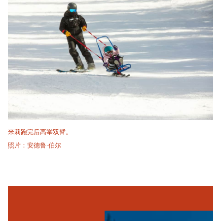
米莉跑完后高举双臂。
照片：安德鲁·伯尔