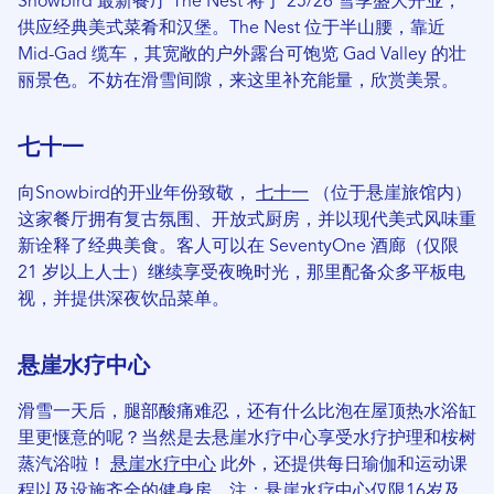
Snowbird 最新餐厅 The Nest 将于 25/26 雪季盛大开业，
供应经典美式菜肴和汉堡。The Nest 位于半山腰，靠近
Mid-Gad 缆车，其宽敞的户外露台可饱览 Gad Valley 的壮
丽景色。不妨在滑雪间隙，来这里补充能量，欣赏美景。
七十一
向Snowbird的开业年份致敬，
七十一
（位于悬崖旅馆内）
这家餐厅拥有复古氛围、开放式厨房，并以现代美式风味重
新诠释了经典美食。客人可以在 SeventyOne 酒廊（仅限
21 岁以上人士）继续享受夜晚时光，那里配备众多平板电
视，并提供深夜饮品菜单。
悬崖水疗中心
滑雪一天后，腿部酸痛难忍，还有什么比泡在屋顶热水浴缸
里更惬意的呢？当然是去悬崖水疗中心享受水疗护理和桉树
蒸汽浴啦！
悬崖水疗中心
此外，还提供每日瑜伽和运动课
程以及设施齐全的健身房。注：悬崖水疗中心仅限16岁及