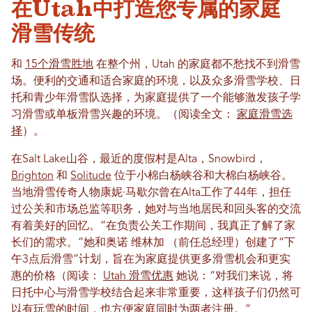
在Utah中打造您专属的家庭
滑雪传统
和
15个滑雪胜地
在整个州，Utah 的家庭都不愁找不到滑雪
场。便利的交通和适合家庭的环境，以及众多滑雪学校、日
托和青少年滑雪队选择，为家庭提供了一个能够激发孩子学
习滑雪或单板滑雪兴趣的环境。（阅读全文：
家庭滑雪选
择
）。
在Salt Lake山谷，最近的度假村是Alta，Snowbird，
Brighton
和
Solitude
位于小棉白杨峡谷和大棉白杨峡谷。
当地滑雪传奇人物康妮·马歇尔曾在Alta工作了44年，担任
过公关和市场总监等职务，她对与当地居民和回头客的交流
有着美好的回忆。“在负责公关工作期间，我真正了解了家
长们的需求。”她和奥诺
维林加
（前任总经理）创建了“下
午3点后滑雪”计划，旨在为家庭提供更多滑雪机会和更实
惠的价格（阅读：
Utah 滑雪优惠
她说：“对我们来说，将
日托中心与滑雪学校结合起来非常重要，这样孩子们仍然可
以有玩雪的时间，也方便家庭同时为两者注册。”