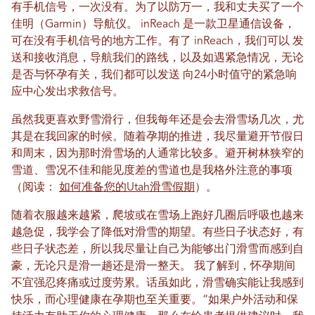
有手机信号，一次没有。为了以防万一，我和丈夫买了一个
佳明（Garmin）导航仪。
inReach 是一款卫星通信设备，
可在没有手机信号的地方工作。有了 inReach，我们可以
发
送和接收消息，导航我们的路线，以及
如遇紧急情况，无论
是否与怀孕有关，我们都可以发送
向24小时值守的紧急响
应中心发出求救信号。
虽然我更喜欢野雪滑行，但我每年还是会去滑雪场几次，尤
其是在我回家的时候。随着孕期的推进，我尽量避开节假日
和周末，因为那时滑雪场的人通常比较多。避开树林狭窄的
雪道、雪况不佳和能见度差的雪道也是我格外注意的事项
（阅读：
如何准备您的Utah滑雪假期
）。
随着衣服越来越紧，爬坡或在雪场上跑好几圈后呼吸也越来
越急促，我学会了降低对滑雪的期望。有些日子状态好，有
些日子状态差，所以我尽量让自己为能够出门滑雪而感到自
豪，无论只是滑一趟还是滑一整天。
我了解到，怀孕期间
不宜强忍疼痛或过度劳累。话虽如此，滑雪确实能让我感到
快乐，而心理健康在孕期也至关重要。“如果户外活动和保