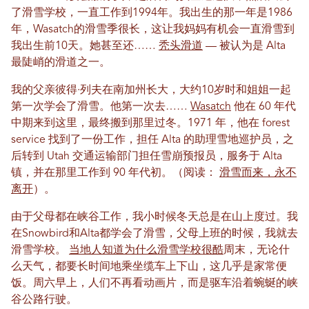
了滑雪学校，一直工作到1994年。我出生的那一年是1986
年，Wasatch的滑雪季很长，这让我妈妈有机会一直滑雪到
我出生前10天。她甚至还……
秃头滑道
— 被认为是 Alta
最陡峭的滑道之一。
我的父亲彼得·列夫在南加州长大，大约10岁时和姐姐一起
第一次学会了滑雪。他第一次去……
Wasatch
他在 60 年代
中期来到这里，最终搬到那里过冬。1971 年，他在 forest
service 找到了一份工作，担任 Alta 的助理雪地巡护员，之
后转到 Utah 交通运输部门担任雪崩预报员，服务于 Alta
镇，并在那里工作到 90 年代初。（阅读：
滑雪而来，永不
离开
）。
由于父母都在峡谷工作，我小时候冬天总是在山上度过。我
在Snowbird和Alta都学会了滑雪，父母上班的时候，我就去
滑雪学校。
当地人知道为什么滑雪学校很酷
周末，无论什
么天气，都要长时间地乘坐缆车上下山，这几乎是家常便
饭。周六早上，人们不再看动画片，而是驱车沿着蜿蜒的峡
谷公路行驶。