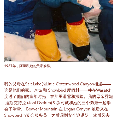
1987年，阿里和她的父亲彼得。
我的父母在Salt Lake的Little Cottonwood Canyon相遇——
这是他们的家。
Alta
和
Snowbird
度假村——并在Wasatch
度过了他们的童年时光，在那里滑雪和探险。我的母亲乔妮
·迪斯克特拉 (Joni Dysktra) 9 岁时就和她的三个弟弟一起学
会了滑雪。
Beaver Mountain
在
Logan Canyon
她后来在
Snowbird当宴会服务员，之后调到安全巡逻队，然后又去