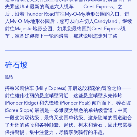
先乘坐Utah最新的高速六人缆车——Crest Express。之
后，沿着Thunder Road前往My-O-My地形公园的入口。进
入My-O-My地形公园后，您可以向左切入Candyland，继续
前往Majestic地形公园。如果您最终回到Crest Express缆
车，准备好迎接下一轮的滑雪，那就说明您走对了路。
碎石坡
黑钻
搭乘米莉快车 (Milly Express) 开启这段精彩的冒险之旅——
前往雄伟壮丽的悬崖峭壁附近，这些悬崖峭壁从先锋岭
(Pioneer Ridge) 和先锋峰 (Pioneer Peak) 倾泻而下。碎石坡
(Scree Slope) 最初是一条难度为黑色的单钻级雪道，中间
一段变为双钻级，最终又变回单钻级。这条陡峭的雪道融合
了开阔的路段和各种颠簸、起伏、树木和岩石，因此您需要
保持警惕，集中注意力，尽情享受骑行的乐趣。