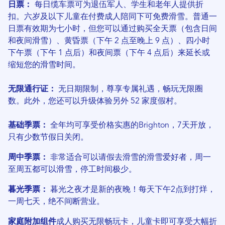
日票：
每日缆车票可为退伍军人、学生和老年人提供折
扣。六岁及以下儿童在付费成人陪同下可免费滑雪。普通一
日票有效期为七小时，但您可以通过购买全天票（包含日间
和夜间滑雪）、黄昏票（下午 2 点至晚上 9 点）、四小时
下午票（下午 1 点后）和夜间票（下午 4 点后）来延长或
缩短您的滑雪时间。
无限通行证：
无日期限制，尊享专属礼遇，畅玩无限圈
数。此外，您还可以升级体验另外 52 家度假村。
基础季票：
全年均可享受价格实惠的Brighton，7天开放，
只有少数节假日关闭。
周中季票：
非常适合可以请假去滑雪的滑雪爱好者，周一
至周五都可以滑雪，停工时间极少。
暮光季票：
暮光之夜才是新的夜晚！每天下午2点到打烊，
一周七天，绝不间断营业。
家庭附加组件
成人购买无限畅玩卡，儿童卡即可享受大幅折