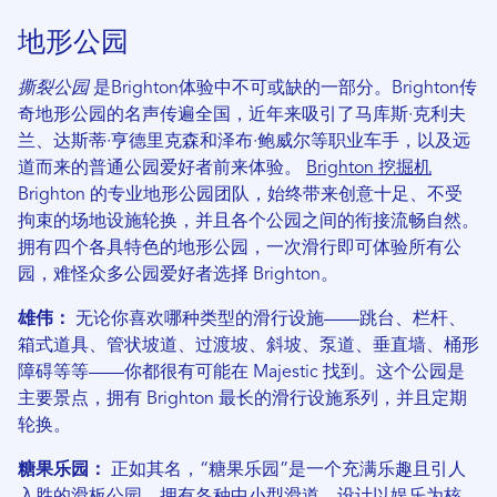
地形公园
撕裂公园
是Brighton体验中不可或缺的一部分。Brighton传
奇地形公园的名声传遍全国，近年来吸引了马库斯·克利夫
兰、达斯蒂·亨德里克森和泽布·鲍威尔等职业车手，以及远
道而来的普通公园爱好者前来体验。
Brighton 挖掘机
Brighton 的专业地形公园团队，始终带来创意十足、不受
拘束的场地设施轮换，并且各个公园之间的衔接流畅自然。
拥有四个各具特色的地形公园，一次滑行即可体验所有公
园，难怪众多公园爱好者选择 Brighton。
雄伟：
无论你喜欢哪种类型的滑行设施——跳台、栏杆、
箱式道具、管状坡道、过渡坡、斜坡、泵道、垂直墙、桶形
障碍等等——你都很有可能在 Majestic 找到。这个公园是
主要景点，拥有 Brighton 最长的滑行设施系列，并且定期
轮换。
糖果乐园：
正如其名，“糖果乐园”是一个充满乐趣且引人