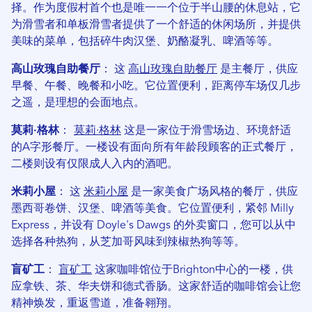
择。作为度假村首个也是唯一一个位于半山腰的休息站，它
为滑雪者和单板滑雪者提供了一个舒适的休闲场所，并提供
美味的菜单，包括碎牛肉汉堡、奶酪凝乳、啤酒等等。
高山玫瑰自助餐厅
： 这
高山玫瑰自助餐厅
是主餐厅，供应
早餐、午餐、晚餐和小吃。它位置便利，距离停车场仅几步
之遥，是理想的会面地点。
莫莉·格林
：
莫莉·格林
这是一家位于滑雪场边、环境舒适
的A字形餐厅。一楼设有面向所有年龄段顾客的正式餐厅，
二楼则设有仅限成人入内的酒吧。
米莉小屋
： 这
米莉小屋
是一家美食广场风格的餐厅，供应
墨西哥卷饼、汉堡、啤酒等美食。它位置便利，紧邻 Milly
Express，并设有 Doyle's Dawgs 的外卖窗口，您可以从中
选择各种热狗，从芝加哥风味到辣椒热狗等等。
盲矿工
：
盲矿工
这家咖啡馆位于Brighton中心的一楼，供
应拿铁、茶、华夫饼和德式香肠。这家舒适的咖啡馆会让您
精神焕发，重返雪道，准备翱翔。