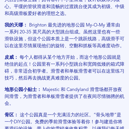
入胜的滑板公园，拥有各种中小型滑道，设计以娱乐为核
心。平缓的管状滑道和流畅的过渡跳台使其成为初级、中级
和高级滑板爱好者的理想之选。
我的天哪：
Brighton 最先进的地形公园 My-O-My 通常由
一系列 20-35 英尺高的大型跳台组成。虽然这里也有一些
滑轨设施，但这个公园本质上是一个跳跃线路，高级滑手可
以在这里尽情展现他们的旋转、空翻和抓板等高难度动作。
皮威：
每个人都得从某个地方开始，而这个地形公园就是
绝佳的起点！公园里有一系列小型跳台和宽阔低矮的箱式障
碍，非常适合初学者。滑雪者和单板滑雪者可以在这里练习
技巧，然后再去挑战更具难度的公园。
地形公园小贴士：
Majestic 和 Candyland 滑雪场都开放夜
间滑雪，为滑雪者和单板滑雪者提供了在夜间尽情驰骋的机
会。
骨区：
这个公园真是一个充满活力的社区。“骨头地带”是
一个DIY公园。免费的季前滑雪体验等着你！参与建造你将