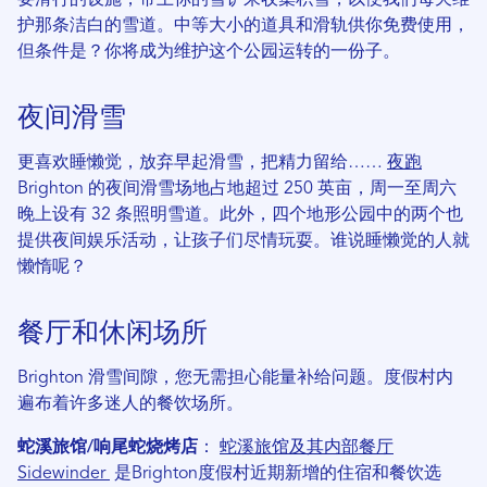
要滑行的设施，带上你的雪铲来收集积雪，以便我们每天维
护那条洁白的雪道。中等大小的道具和滑轨供你免费使用，
但条件是？你将成为维护这个公园运转的一份子。
夜间滑雪
更喜欢睡懒觉，放弃早起滑雪，把精力留给……
夜跑
Brighton 的夜间滑雪场地占地超过 250 英亩，周一至周六
晚上设有 32 条照明雪道。此外，四个地形公园中的两个也
提供夜间娱乐活动，让孩子们尽情玩耍。谁说睡懒觉的人就
懒惰呢？
餐厅和休闲场所
Brighton 滑雪间隙，您无需担心能量补给问题。度假村内
遍布着许多迷人的餐饮场所。
蛇溪旅馆/响尾蛇烧烤店
：
蛇溪旅馆及其内部餐厅
Sidewinder
是Brighton度假村近期新增的住宿和餐饮选