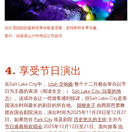
在白雪皑皑的森林里乘坐敞篷雪橇，是纯粹的冬季乐趣。
图片：由落基山户外用品公司提供
4. 享受节日演出
在Salt Lake City中，
Utah 交响曲
整个十二月都会举办以节
日为主题的表演（阅读全文：）
Salt Lake City: 玩耍的地
方
）。这或许会让一些游客感到惊讶，但Salt Lake City是美
国演出时间最长的剧目的所在地。
胡桃夹子
由西部芭蕾舞
团在国会剧院演出，演出时间为2025年11月28日至12月27
日。如果您在
Park City
埃及剧院
历史悠久的主街
主办方
节日盛典和欢唱会
2025年12月12日至21日。面向旅客
向