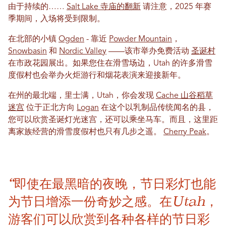
由于持续的……
Salt Lake 寺庙的翻新
请注意，2025 年赛
季期间，入场将受到限制。
在北部的小镇
Ogden
- 靠近
Powder Mountain
，
Snowbasin
和
Nordic Valley
——该市举办免费活动
圣诞村
在市政花园展出。如果您住在滑雪场边，Utah 的许多滑雪
度假村也会举办火炬游行和烟花表演来迎接新年。
在州的最北端，里士满，Utah，你会发现
Cache 山谷稻草
迷宫
位于正北方向
Logan
在这个以乳制品传统闻名的县，
您可以欣赏圣诞灯光迷宫，还可以乘坐马车。而且，这里距
离家族经营的滑雪度假村也只有几步之遥。
Cherry Peak
。
“即使在最黑暗的夜晚，节日彩灯也能
为节日增添一份奇妙之感。在Utah，
游客们可以欣赏到各种各样的节日彩