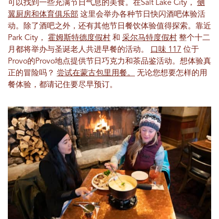
可以找到一些充满节日气息的美食。在Salt Lake City，
侧
翼厨房和体育俱乐部
这里会举办各种节日快闪酒吧体验活
动。除了酒吧之外，还有其他节日餐饮体验值得探索。靠近
Park City，
霍姆斯特德度假村
和
采尔马特度假村
整个十二
月都将举办与圣诞老人共进早餐的活动。
口味 117
位于
Provo的Provo地点提供节日巧克力和茶品鉴活动。想体验真
正的冒险吗？
尝试在蒙古包里用餐。
无论您想要怎样的用
餐体验，都请记住要尽早预订。