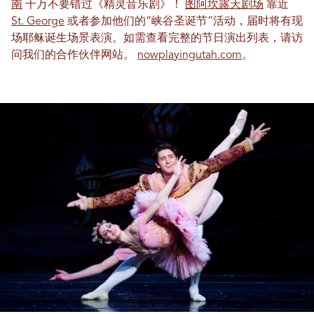
南
千万不要错过《精灵音乐剧》！
图阿坎露天剧场
靠近
St. George
或者参加他们的“峡谷圣诞节”活动，届时将有现
场耶稣诞生场景表演。如需查看完整的节日演出列表，请访
问我们的合作伙伴网站。
nowplayingutah.com
。