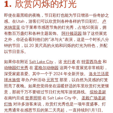
1. 欣赏闪烁的灯光
即使在最黑暗的夜晚，节日彩灯也能为节日增添一份奇妙之
感。在Utah，游客们可以欣赏到各种各样的节日彩灯。
卢
米纳里亚
位于莱希市感恩节角的灯光秀，占地50英亩，拥
有数百万盏灯和各种主题装饰。
阿什顿花园
除了这些展览
之外，你还会看到他们的“冰与火”表演，这是一个时长八分
钟的节目，以 20 英尺高的火焰和闪烁的灯光为特色，并配
以节日音乐。
如果你在附近
Salt Lake City
， 这
光行者
在
特雷西鸟舍
和
动物园灯光秀
在
霍格尔动物园
这两个年度展览非常精彩，
深受家庭喜爱。其中一个于 2024 年全新开放。
洛夫兰活星
球水族馆
举办户外活动
元宵节
那里，以自然为灵感的灯笼
照亮了夜晚。如果您觉得坐在温暖舒适的车里欣赏灯光更惬
意，那就千万不要错过节日灯光驾车游览路线。
缤纷圣诞
在南约旦或
世界照明
在 Salt Lake City 中。
圣殿广场圣诞
灯饰
对许多游客来说，欣赏灯光秀也是一项年度盛事。灯
光秀通常在感恩节后的第二天亮起，一直持续到1月1日。