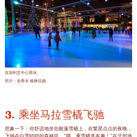
在加利文中心滑冰。
照片：史蒂夫·格林伍德
3. 乘坐马拉雪橇飞驰
想象一下：你舒适地坐在敞篷雪橇上，在繁星点点的夜晚，
飞驰在白雪皑皑的森林中。“哦，乘雪橇真有趣！”在北部地