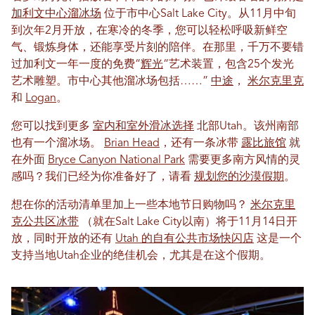
加利文中心溜冰场
位于市中心Salt Lake City。从11月中旬
到次年2月开放，在寒冷的冬季，您可以轻松呼吸新鲜空
气、锻炼身体，还能享受片刻的陪伴。在那里，千万不要错
过加利文一年一度的免费“
辉光
“艺术装置，包含25个发光
艺术雕塑。市中心其他溜冰场包括……”
中途
，
米尔克里克
和
Logan
。
您可以找到更多
室内和室外滑冰选择
北部Utah。该州南部
也有一个溜冰场。
Brian Head
，还有一条冰带
露比旅馆
就
在外面
Bryce Canyon National Park
需要更多南方风情的灵
感吗？我们已经为你准备好了，请看
规划您的沙漠假期
。
想在你的活动清单里加上一些本地节日购物吗？
米尔克里
克公共区冰带
（就在Salt Lake City以南）将于11月14日开
放，同时开放的还有
Utah 的自有公共市场快闪店
这是一个
支持当地Utah企业的绝佳机会，尤其是在这个假期。