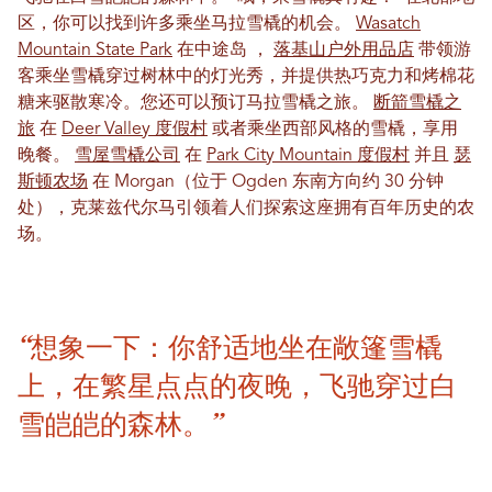
区，你可以找到许多乘坐马拉雪橇的机会。
Wasatch
Mountain State Park
在中途岛
，
落基山户外用品店
带领游
客乘坐雪橇穿过树林中的灯光秀，并提供热巧克力和烤棉花
糖来驱散寒冷。您还可以预订马拉雪橇之旅。
断箭雪橇之
旅
在
Deer Valley 度假村
或者乘坐西部风格的雪橇，享用
晚餐。
雪屋雪橇公司
在
Park City Mountain 度假村
并且
瑟
斯顿农场
在 Morgan（位于 Ogden 东南方向约 30 分钟
处），克莱兹代尔马引领着人们探索这座拥有百年历史的农
场。
“想象一下：你舒适地坐在敞篷雪橇
上，在繁星点点的夜晚，飞驰穿过白
雪皑皑的森林。”