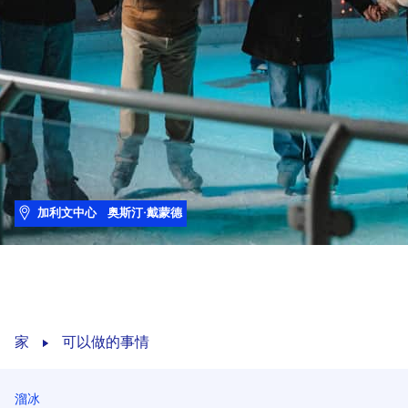
加利文中心
奥斯汀·戴蒙德
家
可以做的事情
溜冰