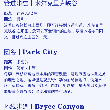
管道步道 | 米尔克里克峡谷
距离：
往返3.8英里
困难：
缓和
沿着山谷轻松向上攀登，即可连接到管道步道。
米尔克里
克峡谷
在那里，您可以享受朝南的山坡，尽情沐浴冬日阳
光，度过您在山区的一天。
圆谷 | Park City
距离：
多变的
困难：
简单 - 中等
冬季，云杉露营地被厚厚的积雪覆盖，是规划雪地探险之旅
的理想之地。这里也是观赏野生动物的绝佳地点，例如水
坝、蓝松鸡、雪兔、郊狼、白鼬、短尾猫、猫头鹰以及其他
能够适应峡谷深处厚厚积雪的野生动物。
环线步道 | Bryce Canyon