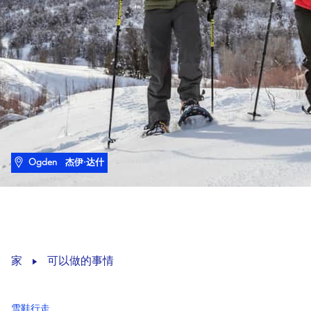
Ogden
杰伊·达什
家
可以做的事情
雪鞋行走