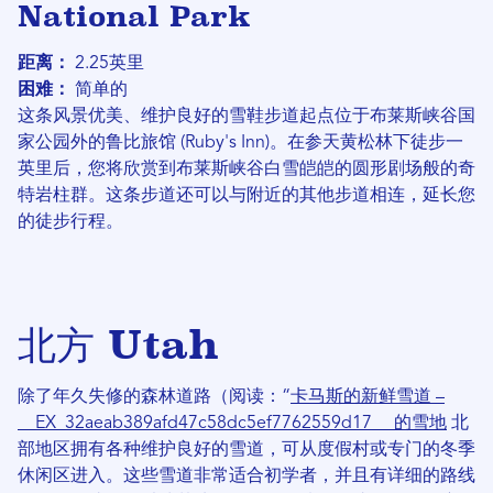
National Park
距离：
2.25英里
困难：
简单的
这条风景优美、维护良好的雪鞋步道起点位于布莱斯峡谷国
家公园外的鲁比旅馆 (Ruby's Inn)。在参天黄松林下徒步一
英里后，您将欣赏到布莱斯峡谷白雪皑皑的圆形剧场般的奇
特岩柱群。这条步道还可以与附近的其他步道相连，延长您
的徒步行程。
北方 Utah
除了年久失修的森林道路（阅读：“
卡马斯的新鲜雪道 –
__EX_32aeab389afd47c58dc5ef7​​762559d17__ 的雪地
北
部地区拥有各种维护良好的雪道，可从度假村或专门的冬季
休闲区进入。这些雪道非常适合初学者，并且有详细的路线