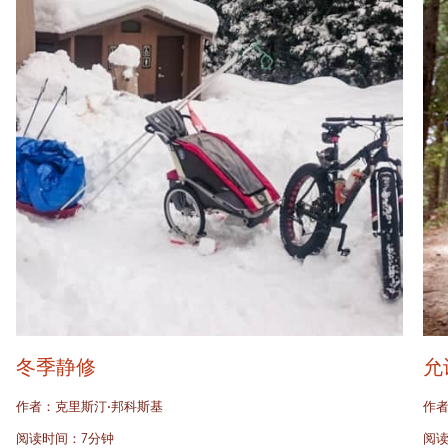
冬季静修
允
作者：克里斯汀·邦科斯基
作者
阅读时间：7分钟
阅读