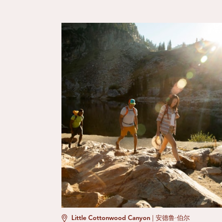
Little Cottonwood Canyon
|
安德鲁·伯尔