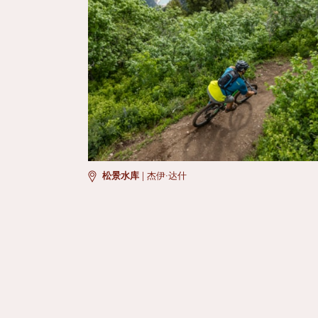
松景水库
|
杰伊·达什