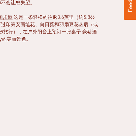
都不会让您失望。
甸步道
这是一条轻松的往返3.6英里（约5.8公
穿过印第安画笔花、向日葵和羽扇豆花丛后（或
步旅行），在户外阳台上预订一张桌子
豪猪酒
ity的美丽景色。