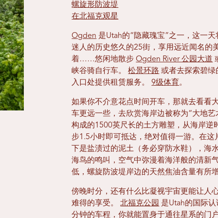
螺旋形防波堤
在北福克观星
Ogden
是Utah的“隐藏瑰宝”之一，这一
迷人的历史悠久的25街，享用远近闻名的
着……悠闲地散步
Ogden River 公园大道
峡谷骑自行车。
松景环路
或者去探索碧绿
入口处提供租赁服务。
9级体育
。
如果你不介意花点时间开车，那就去看看大Sal
车更远一些，去欣赏海岸边被称为“大地艺
构成的1500英尺长的土方雕塑，从海岸逆时针蜿
步1.5小时即可抵达，绝对值得一游。在
下是盐渍过的泥土（务必穿防水鞋），海
海鸟的鸣叫，空气中弥漫着海洋般的清新气息。
低，螺旋防波堤岸边的天然焦油含量有所
傍晚时分，还有什么比凝视宇宙更能让人
难得的享受。
北福克公园
是Utah的国际
分钟的车程，你就能置身于通往星系的门