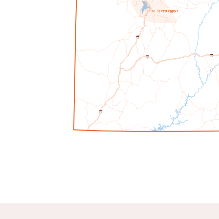
一个
一个
拉
哦
W
S
T
C
H
F
N
T
1
5
7
0
7
0
1
5