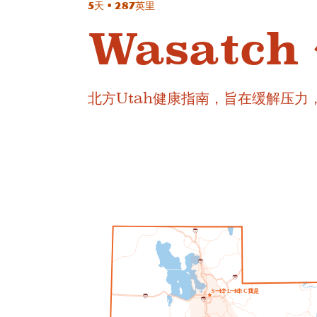
5天 • 287英里
Wasatch
北方Utah健康指南，旨在缓解压力
1
5
1
5
8
0
S
一个
L
T
L
一个
K
E
C
我
T
是
8
0
2
1
5