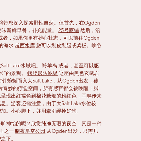
天将带您深入探索野性自然。但首先，在Ogden
美味新鲜早餐，补充能量。
25号商铺
然后，沿
或者，如果你更有雄心壮志，可以前往Ogden
的海水
考西水库
您可以划皮划艇或桨板。峡谷
t Lake水域吧。
羚羊岛
或者，甚至可以驱
术”的景观。
螺旋形防波堤
这座由黑色玄武岩
蜒而入大Salt Lake，从Ogden出发，徒
这片奇妙的疗愈空间，所有感官都会被唤醒：脚
水呈现出红褐色到棉花糖般的粉红色，耳畔传来
游客还需注意，由于大Salt Lake水位较
增加。小心脚下，并用牵引绳拴好狗。
心旷神怡的呢？欣赏纯净无瑕的夜空，真是一种
认证之一
暗夜星空公园
从Ogden出发，只需几
户之下。