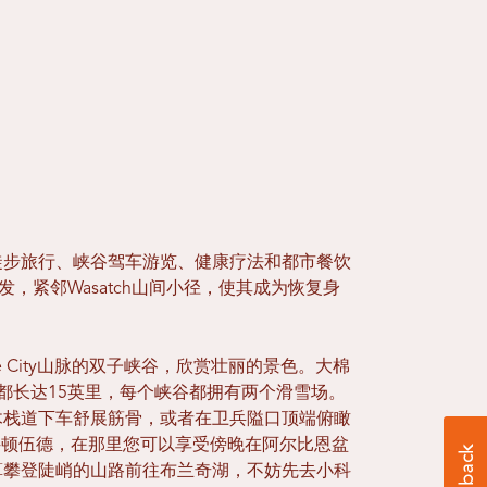
徒步旅行、峡谷驾车游览、健康疗法和都市餐饮
，紧邻Wasatch山间小径，使其成为恢复身
ke City山脉的双子峡谷，欣赏壮丽的景色。大棉
nyon峡谷都长达15英里，每个峡谷都拥有两个滑雪场。
木栈道下车舒展筋骨，或者在卫兵隘口顶端俯瞰
往小科顿伍德，在那里您可以享受傍晚在阿尔比恩盆
算攀登陡峭的山路前往布兰奇湖，不妨先去小科