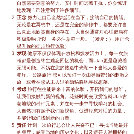
自然需要刻意的努力。安排时间远离干扰，你会惊讶
地发现自己注意到了许多细节。
正念
努力让自己全然地活在当下，接纳自己的情绪。
无论是在冥想中，还是在完全的静修中，都要允许自
己真正地欣赏自身的存在。
大自然通常对心理健康有
积极影响
所以，务必注意每一步。（阅读：）
用正念
提升你的徒步旅行体验
）
发现
健康不仅仅体现在放松和焕发活力上。每一次旅
程都是创造终生难忘回忆的机会，而Utah更是蕴藏着
无限可能。不妨在您的旅途中光顾一下当地人喜爱的
餐厅。
公路旅行
您可以预订一次由导游带领的刺激之
旅，或者在您从未去过的隐秘胜地寻找慰藉。
考虑
旅行往往能带来丰富的体验，开拓我们的思维，
让我们接触到新的视角。花些时间去欣赏造就Utah古
老地貌的种种元素，并在每一步中寻找学习的机会。
大自然拥有赋予我们新视角、促进疗愈对话的力量，
并能让我们找到新的力量。
责任
计划一次旅行总会让人兴奋不已：寻找当地最好
的餐厅，感受当地的历史文化，以及避开人潮拥挤的