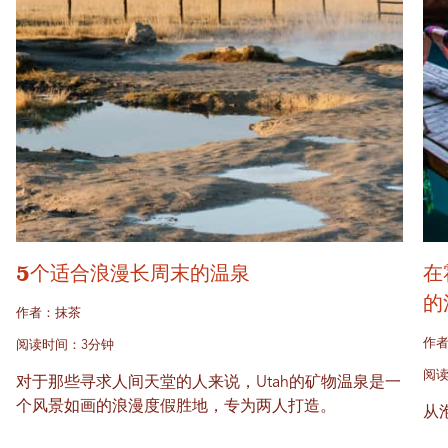
5个适合浪漫长周末的温泉
在
的
作者：抹茶
作
阅读时间：3分钟
阅读
对于那些寻求人间天堂的人来说，Utah的矿物温泉是一
个风景如画的浪漫度假胜地，专为两人打造。
从