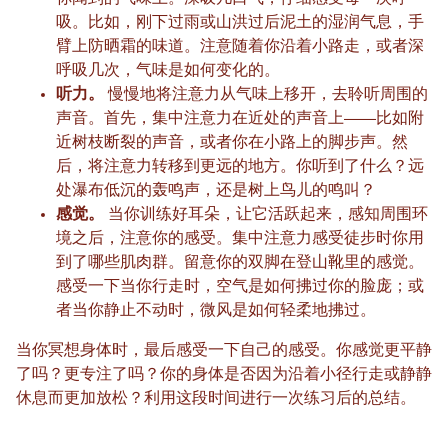
吸。比如，刚下过雨或山洪过后泥土的湿润气息，手
臂上防晒霜的味道。注意随着你沿着小路走，或者深
呼吸几次，气味是如何变化的。
听力。
慢慢地将注意力从气味上移开，去聆听周围的
声音。首先，集中注意力在近处的声音上——比如附
近树枝断裂的声音，或者你在小路上的脚步声。然
后，将注意力转移到更远的地方。你听到了什么？远
处瀑布低沉的轰鸣声，还是树上鸟儿的鸣叫？
感觉。
当你训练好耳朵，让它活跃起来，感知周围环
境之后，注意你的感受。集中注意力感受徒步时你用
到了哪些肌肉群。留意你的双脚在登山靴里的感觉。
感受一下当你行走时，空气是如何拂过你的脸庞；或
者当你静止不动时，微风是如何轻柔地拂过。
当你冥想身体时，最后感受一下自己的感受。你感觉更平静
了吗？更专注了吗？你的身体是否因为沿着小径行走或静静
休息而更加放松？利用这段时间进行一次练习后的总结。