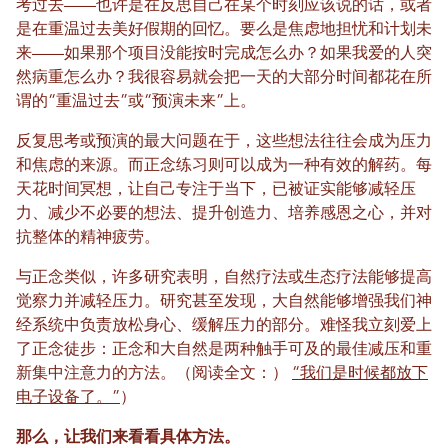
考过去——也许是在反思自己在某个时刻应该说的话，或者
是在重温过去美好假期的回忆。要么是焦虑地担忧和计划未
来——如果那个项目没能按时完成怎么办？如果我爱的人突
然病重怎么办？我很容易就会把一天的大部分时间都花在所
谓的“重温过去”或“预演未来”上。
反复思考或预演的最大问题在于，这些想法往往会成为压力
和焦虑的来源。而正念练习则可以成为一种有效的解药。每
天花时间冥想，让自己专注于当下，已被证实能够减轻压
力、减少不必要的想法、提升创造力、培养感恩之心，并对
抗整体的精神疲劳。
与正念类似，许多研究表明，自然疗法或生态疗法能够提高
觉察力并减轻压力。研究甚至发现，大自然能够增强我们神
经系统中负责放松身心、缓解压力的部分。难怪我立刻爱上
了正念徒步：正念和大自然是两种触手可及的最佳减压和重
新集中注意力的方法。（阅读全文：）
“我们是时候都放下
电子设备了。”
）
那么，让我们来看看具体方法。