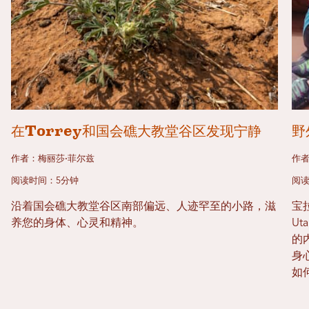
在Torrey和国会礁大教堂谷区发现宁静
野
作者：梅丽莎·菲尔兹
作者
阅读时间：5分钟
阅读
沿着国会礁大教堂谷区南部偏远、人迹罕至的小路，滋
宝
养您的身体、心灵和精神。
U
的
身
如