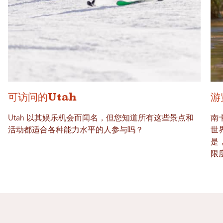
可访问的Utah
游
Utah 以其娱乐机会而闻名，但您知道所有这些景点和
南
活动都适合各种能力水平的人参与吗？
世
是
限