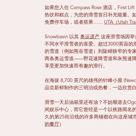
如果您入住 Compass Rose 酒店，First
热饮和糕点，为您的滑雪首日补充能量。如果您
免费停车场，或者搭乘……
UTA（Utah Tr
Snowbasin 以其
奥运遗产
这座滑雪场因举
不同水平滑雪者的喜爱。超过3000英亩
的雪道（例如熊谷雪道）到陡峭狭窄的专
两条奥运雪道——野花速降雪道和灰熊速
享受更加快速而有趣的滑行。
在海拔 8,700 英尺的雄伟的针峰小屋 (Nee
品尝新鲜制作的三明治或热餐，一边欣赏白
滑雪一天后油箱里还有油？不妨顺道去Ogd
闲娱乐中心，而它曾经是一个以铁路闻名
久的第25街沿线的许多商铺都在向这座城
的餐厅
）