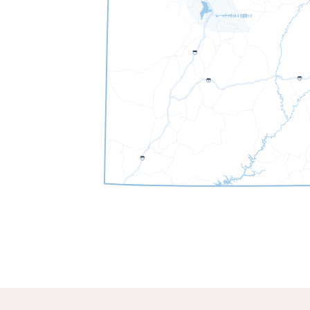
一个
一个
拉
哦
W
S
T
C
H
F
N
T
1
5
7
0
7
0
1
5