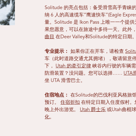
Solitude 的亮点包括：备受滑雪高手青睐的蜂巢
纳 6 人的高速缆车“鹰速快车”(Eagle Exp
量。Solitude 是 Ikon Pass 上
果您愿意，可以在旅途中多待一天。此外，Ik
曲目
在Deer Valley和Solitude的特定日期
专业提示：
如果你正在开车，请检查
Soli
车（此时道路交通尤其拥堵），敬请留意
下，
Utah 的牵引定律
峡谷内行驶的车辆需
防滑装置？没问题。您可以选择……
UTA
坐 UTA 滑雪巴士。
住宿地点：
在Solitude的巴伐利亚风格旅
预订。
住宿折扣
在特定日期入住度假村。
晚上外出游览。
Utah 爵士乐
或Utah曲棍球
化
。