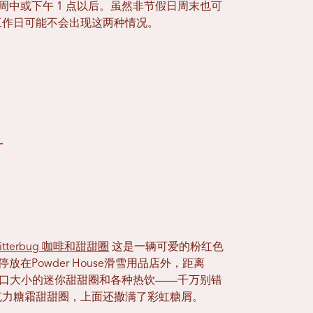
周中或下午 1 点以后。虽然非节假日周末也可
工作日可能不会出现这两种情况。
村
Jitterbug 咖啡和甜甜圈
这是一辆可爱的粉红色
停放在Powder House滑雪用品店外，距离
供应一口大小的迷你甜甜圈和各种热饮——千万别错
克力糖霜甜甜圈，上面还撒满了彩虹糖屑。