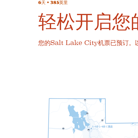
6天 • 385英里
轻松开启您的
您的Salt Lake City机票
1
5
1
5
8
0
S
一个
L
T
L
一个
K
E
C
我
T
是
8
0
2
1
5