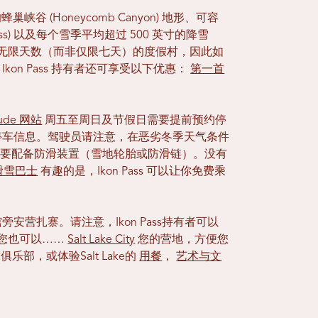
峡谷 (Honeycomb Canyon) 地形、可容
ress) 以及每个雪季平均超过 500 英寸的降雪
唯一一个提供无限天数（而非仅限七天）的度假村，因此如
on Pass 持有者还可享受以下优惠：
第一首
。
tude 网站
周五至周日及节假日需要提前预约停
停车信息。驾驶员请注意，在恶劣冬季天气条件
要配备防滑装置（雪地轮胎或防滑链）。没有
滑雪巴士
有趣的是，Ikon Pass 可以让你免费乘
馆旁安营扎寨。请注意，Ikon Pass持有者可以
您也可以……
Salt Lake City
您的营地，方便您
俱乐部，或体验Salt Lake的
用餐
，
艺术与文