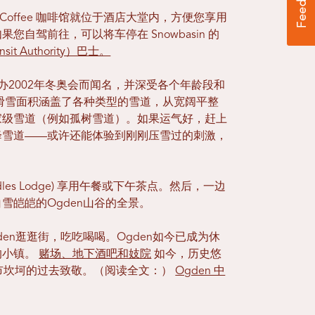
 Lift Coffee 咖啡馆就位于酒店大堂内，方便您享用
自驾前往，可以将车停在 Snowbasin 的
ansit Authority）巴士。
办2002年冬奥会而闻名，并深受各个年龄段和
的滑雪面积涵盖了各种类型的雪道，从宽阔平整
家级雪道（例如孤树雪道）。如果运气好，赶上
降雪道——或许还能体验到刚刚压雪过的刺激，
dles Lodge) 享用午餐或下午茶点。然后，一边
雪皑皑的Ogden山谷的全景。
en逛逛街，吃吃喝喝。Ogden如今已成为休
的小镇。
赌场、地下酒吧和妓院
如今，历史悠
市坎坷的过去致敬。（阅读全文：）
Ogden 中