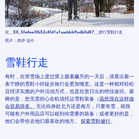
在__EX_5fe4ee3f​​b52c4fd1a1aaddcb9adb0d87__进行雪鞋行走
照片：杰伊·达什
雪鞋行走
有时，在滑雪场上度过肾上腺素飙升的一天后，清晨沿着一
条宁静的雪鞋小径徒步旅行会更加惬意。这是一种相对轻松
且经济实惠的户外活动方式，也是欣赏日出的绝佳途径。最
棒的是，您无需担心在机场托运雪鞋装备（
虽然现在这样做
会容易得多。
无论你身处北方还是南方，只要有雪，就很
可能有户外用品店可以租到你需要的装备；或者更好的是，
他们会带你去他们最喜欢的地方。
探索雪鞋健行
。