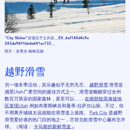
“City Slicker”步道位于士兵谷__EX_6af140d4c9a​​
243da96f1bbda641ac132__
照片：史蒂夫·格林伍德
越野滑雪
另一项冬季活动，其乐趣似乎无穷无尽。
越野滑雪
滑雪是
感受Utah广袤空间的最佳方式之一。滑雪道蜿蜒穿过全州
数百万英亩的国家森林，甚至可以……
在南部较高海拔地
区发现Utah
例如布莱斯峡谷和曼蒂-拉萨尔山脉。不过，你
不用离开城镇太远就能在滑雪道上迷路。
Park City
是越野
滑雪爱好者的热门目的地之一，尽管北欧滑雪中心遍布北半
球。（阅读：
卡马斯的新鲜雪道 –