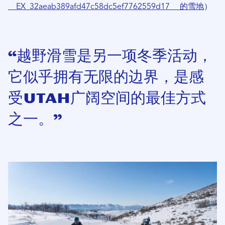
__EX_32aeab389afd47c58dc5ef7​​762559d17__ 的雪地
）
“越野滑雪是另一项冬季活动，
它似乎拥有无限的边界，是感
受Utah广阔空间的最佳方式
之一。”