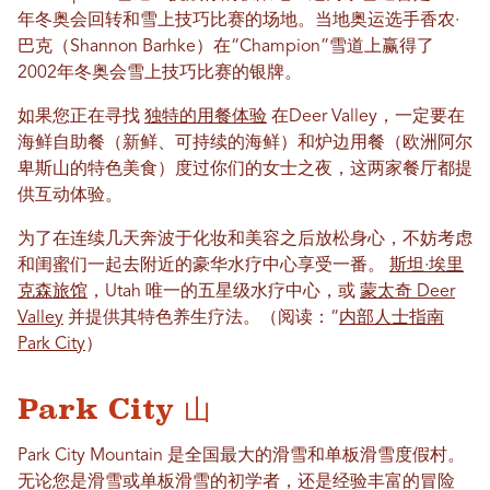
年冬奥会回转和雪上技巧比赛的场地。当地奥运选手香农·
巴克（Shannon Barhke）在“Champion”雪道上赢得了
2002年冬奥会雪上技巧比赛的银牌。
如果您正在寻找
独特的用餐体验
在Deer Valley，一定要在
海鲜自助餐（新鲜、可持续的海鲜）和炉边用餐（欧洲阿尔
卑斯山的特色美食）度过你们的女士之夜，这两家餐厅都提
供互动体验。
为了在连续几天奔波于化妆和美容之后放松身心，不妨考虑
和闺蜜们一起去附近的豪华水疗中心享受一番。
斯坦·埃里
克森旅馆
，Utah 唯一的五星级水疗中心，或
蒙太奇 Deer
Valley
并提供其特色养生疗法。（阅读：“
内部人士指南
Park City
）
Park City 山
Park City Mountain 是全国最大的滑雪和单板滑雪度假村。
无论您是滑雪或单板滑雪的初学者，还是经验丰富的冒险