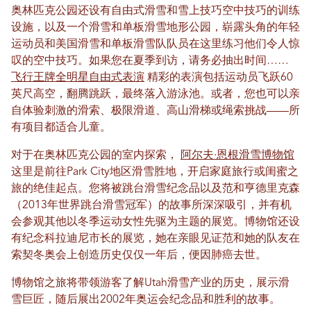
奥林匹克公园还设有自由式滑雪和雪上技巧空中技巧的训练
设施，以及一个滑雪和单板滑雪地形公园，崭露头角的年轻
运动员和美国滑雪和单板滑雪队队员在这里练习他们令人惊
叹的空中技巧。如果您在夏季到访，请务必抽出时间……
飞行王牌全明星自由式表演
精彩的表演包括运动员飞跃60
英尺高空，翻腾跳跃，最终落入游泳池。或者，您也可以亲
自体验刺激的滑索、极限滑道、高山滑梯或绳索挑战——所
有项目都适合儿童。
对于在奥林匹克公园的室内探索，
阿尔夫·恩根滑雪博物馆
这里是前往Park City地区滑雪胜地，开启家庭旅行或闺蜜之
旅的绝佳起点。您将被跳台滑雪纪念品以及范和亨德里克森
（2013年世界跳台滑雪冠军）的故事所深深吸引，并有机
会参观其他以冬季运动女性先驱为主题的展览。博物馆还设
有纪念科拉迪尼市长的展览，她在亲眼见证范和她的队友在
索契冬奥会上创造历史仅仅一年后，便因肺癌去世。
博物馆之旅将带领游客了解Utah滑雪产业的历史，展示滑
雪巨匠，随后展出2002年奥运会纪念品和胜利的故事。