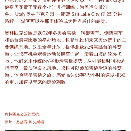
范恩和她之前和之后的许多冬季运动员一样，在Park City's
健身房花费了无数个小时进行训练，为奥运会做准
备。
Utah 奥林匹克公园
— 距离 Salt Lake City 仅 25 分钟
路程 — 游客可以在那里体验成为世界最佳的感觉。
奥林匹克公园是2002年冬奥会雪橇、钢架雪车、钢架雪车
和跳台滑雪比赛的举办场地，也是现役和未来奥运选手的主
要训练基地。这里全年开放，提供北欧式滑雪跳台的导览
游，让您有机会观看运动员腾空而起，沿着山坡的轮廓飞
驰，他们采用传统的V字形滑雪板姿势，尽可能长时间地保
持滞空，最后轻柔地落地。您也可以参加雪橇滑道的导览
游，体验彗星雪橇之旅，感受高达65英里/小时的速度和3G
的重力加速度带来的惊险刺激。
奥林匹克公园的雪橇。
照片：奥黛丽·利文斯顿