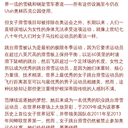
界一流的雪橇和钢架雪车赛道——所有这些设施至今仍在
Utah奥林匹克公园使用。
但女子滑雪项目却被排除在奥运会之外。长期以来，人们一
直错误地认为女性的身体无法承受这项运动，就像上世纪七
八十年代人们对女子马拉松运动员的看法一样。
跳台滑雪被认为是最初的极限冬季运动，因为它要求运动员
在超过八英尺高的滑雪板上保持平衡，以近60英里的时速
滑下陡峭的跳台，然后飞跃超过一个足球场的长度。女性之
所以成为优秀的跳台滑雪运动员，是因为她们体重轻、核心
力量强、技术精湛。世界上最优秀的女子跳台滑雪运动员的
飞行距离甚至可以与最优秀的男子运动员相媲美。然而，这
种比较却让那些更注重维护根深蒂固传统的人感到不满。
范继续追逐她的梦想。她后来成为一名优秀的职业跳台滑雪
运动员，在世界杯赛场上大放异彩，于2009年成为该赛事
历史上首位女子世界冠军，并带领美国队在2011年至2013
年间蝉联世界第一。然而，女子跳台滑雪仍然被禁止参加奥
运会比赛。她们处处碰壁，屡屡碰壁。