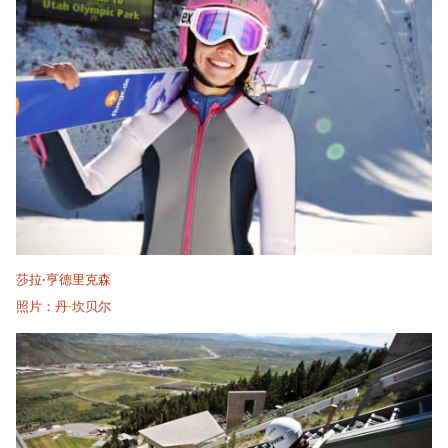
莎拉·亨德里克森
照片：丹·坎贝尔