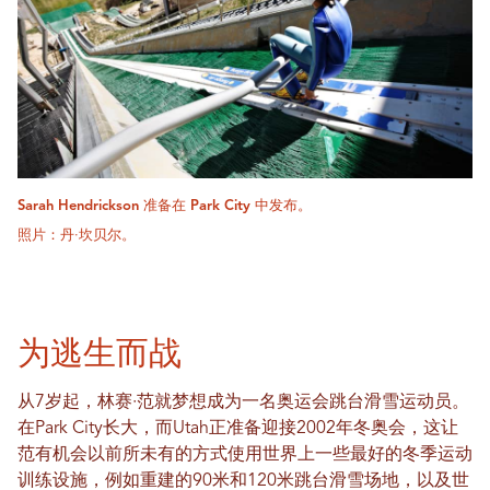
Sarah Hendrickson 准备在 Park City 中发布。
照片：丹·坎贝尔。
为逃生而战
从7岁起，林赛·范就梦想成为一名奥运会跳台滑雪运动员。
在Park City长大，而Utah正准备迎接2002年冬奥会，这让
范有机会以前所未有的方式使用世界上一些最好的冬季运动
训练设施，例如重建的90米和120米跳台滑雪场地，以及世