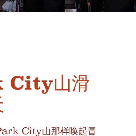
 City山滑
天
rk City山那样唤起冒