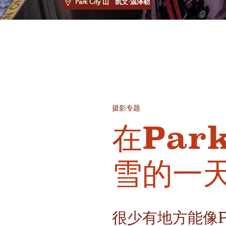
Park City 山
凯文·温泽勒
摄影专题
在Park
雪的一
很少有地方能像Pa