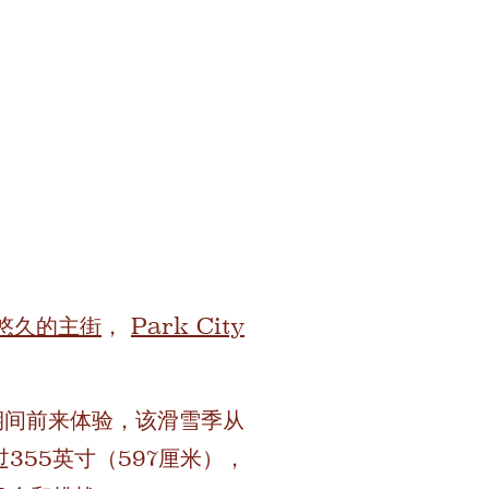
悠久的主街
，
Park City
季期间前来体验，该滑雪季从
355英寸（597厘米），