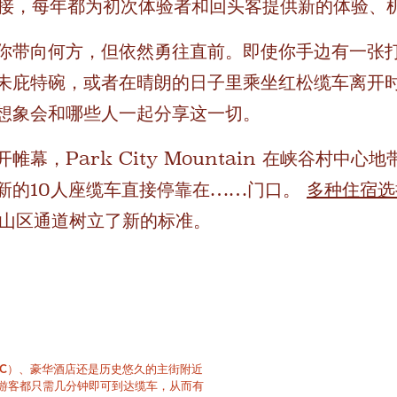
车连接，每年都为初次体验者和回头客提供新的体验、
你带向何方，但依然勇往直前。即使你手边有一张
朱庇特碗，或者在晴朗的日子里乘坐红松缆车离开
想象会和哪些人一起分享这一切。
开帷幕，Park City Mountain 在峡谷村中
新的10人座缆车直接停靠在……门口。
多种住宿选
y的山区通道树立了新的标准。
机场（SLC）、豪华酒店还是历史悠久的主街附近
ain 的游客都只需几分钟即可到达缆车，从而有