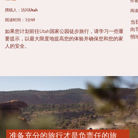
作者
撰稿人：访问Utah
阅读
阅读时间：3分钟
当
向
如果您计划前往Utah国家公园徒步旅行，请学习一些重
悄
要提示，以最大限度地提高您的体验并确保您和您的家
人的安全。
准备充分的旅行才是负责任的旅