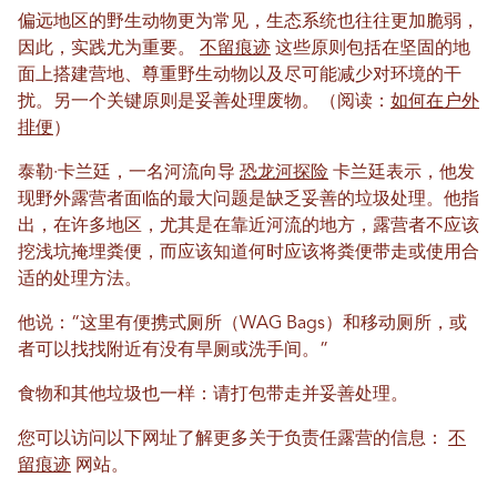
偏远地区的野生动物更为常见，生态系统也往往更加脆弱，
因此，实践尤为重要。
不留痕迹
这些原则包括在坚固的地
面上搭建营地、尊重野生动物以及尽可能减少对环境的干
扰。另一个关键原则是妥善处理废物。（阅读：
如何在户外
排便
）
泰勒·卡兰廷，一名河流向导
恐龙河探险
卡兰廷表示，他发
现野外露营者面临的最大问题是缺乏妥善的垃圾处理。他指
出，在许多地区，尤其是在靠近河流的地方，露营者不应该
挖浅坑掩埋粪便，而应该知道何时应该将粪便带走或使用合
适的处理方法。
他说：“这里有便携式厕所（WAG Bags）和移动厕所，或
者可以找找附近有没有旱厕或洗手间。”
食物和其他垃圾也一样：请打包带走并妥善处理。
您可以访问以下网址了解更多关于负责任露营的信息：
不
留痕迹
网站。