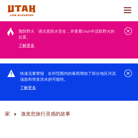
切换
Skip to content
预防野火
请注意防火安全，并查看Utah中活跃野火的
位置。
了解更多
快速流量警报
全州范围内的暴雨增加了部分地区河流
湍急和突发洪水的可能性。
了解更多
家
激发您旅行灵感的故事