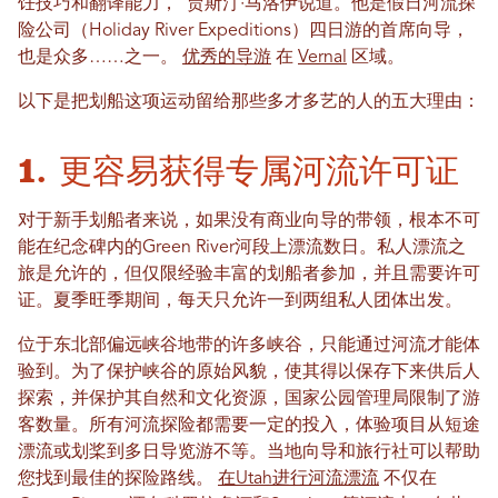
饪技巧和翻译能力，”贾斯汀·马洛伊说道。他是假日河流探
险公司（Holiday River Expeditions）四日游的首席向导，
也是众多……之一。
优秀的导游
在
Vernal
区域。
以下是把划船这项运动留给那些多才多艺的人的五大理由：
1. 更容易获得专属河流许可证
对于新手划船者来说，如果没有商业向导的带领，根本不可
能在纪念碑内的Green River河段上漂流数日。私人漂流之
旅是允许的，但仅限经验丰富的划船者参加，并且需要许可
证。夏季旺季期间，每天只允许一到两组私人团体出发。
位于东北部偏远峡谷地带的许多峡谷，只能通过河流才能体
验到。为了保护峡谷的原始风貌，使其得以保存下来供后人
探索，并保护其自然和文化资源，国家公园管理局限制了游
客数量。所有河流探险都需要一定的投入，体验项目从短途
漂流或划桨到多日导览游不等。当地向导和旅行社可以帮助
您找到最佳的探险路线。
在Utah进行河流漂流
不仅在