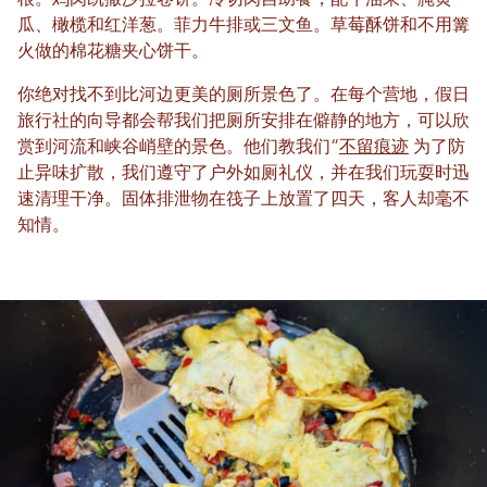
瓜、橄榄和红洋葱。菲力牛排或三文鱼。草莓酥饼和不用篝
火做的棉花糖夹心饼干。
你绝对找不到比河边更美的厕所景色了。在每个营地，假日
旅行社的向导都会帮我们把厕所安排在僻静的地方，可以欣
赏到河流和峡谷峭壁的景色。他们教我们“
不留痕迹
为了防
止异味扩散，我们遵守了户外如厕礼仪，并在我们玩耍时迅
速清理干净。固体排泄物在筏子上放置了四天，客人却毫不
知情。