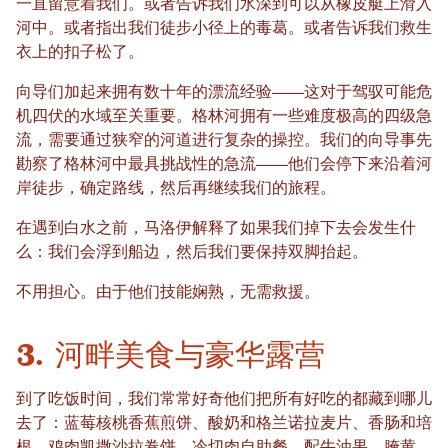
一直留意着我们。或者告诉我们水深到可以从橡皮艇上滑入
河中。或者指出我们徒步小径上的毒葛。或者告诉我们救生
衣上的扣子松了。
向导们加起来拥有数十年的漂流经验——这对于驾驭可能危
机四伏的水域至关重要。格林河拥有一些难度极高的四级急
流，需要通过狭窄的河道进行复杂的操控。我们的向导事先
勘察了格林河中最具挑战性的急流——他们会停下来沿着河
岸徒步，确定路线，然后再继续我们的旅程。
在遇到白水之前，马洛伊解释了如果我们掉下去会发生什
么：我们会浮到船边，然后我们要保持双脚抬起。
不用担心。由于他们技能娴熟，无需救援。
3. 河畔美食与豪华露营
到了吃饭时间，我们常常好奇他们把所有好吃的都藏到哪儿
去了：蓝莓核桃香蕉煎饼、酸奶和格兰诺拉麦片、香肠和培
根。鸡肉凯撒沙拉卷饼。冷切肉自助餐，配牛油果、腌黄