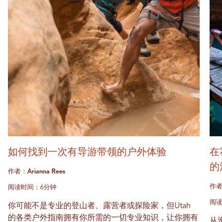
如何找到一次有导游带领的户外体验
在
的
作者：Arianna Rees
作
阅读时间：6分钟
阅读
你可能不是专业的登山者、露营者或探险家，但Utah
的各类户外指南拥有你所需的一切专业知识，让你拥有
从