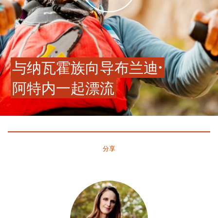
与纳瓦霍族向导布兰迪·
阿特内一起漂流
分享