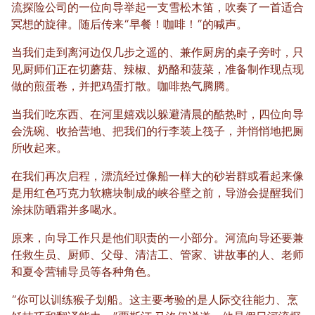
流探险公司的一位向导举起一支雪松木笛，吹奏了一首适合
冥想的旋律。随后传来“早餐！咖啡！”的喊声。
当我们走到离河边仅几步之遥的、兼作厨房的桌子旁时，只
见厨师们正在切蘑菇、辣椒、奶酪和菠菜，准备制作现点现
做的煎蛋卷，并把鸡蛋打散。咖啡热气腾腾。
当我们吃东西、在河里嬉戏以躲避清晨的酷热时，四位向导
会洗碗、收拾营地、把我们的行李装上筏子，并悄悄地把厕
所收起来。
在我们再次启程，漂流经过像船一样大的砂岩群或看起来像
是用红色巧克力软糖块制成的峡谷壁之前，导游会提醒我们
涂抹防晒霜并多喝水。
原来，向导工作只是他们职责的一小部分。河流向导还要兼
任救生员、厨师、父母、清洁工、管家、讲故事的人、老师
和夏令营辅导员等各种角色。
“你可以训练猴子划船。这主要考验的是人际交往能力、烹