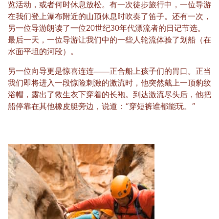
览活动，或者何时休息放松。有一次徒步旅行中，一位导游
在我们登上瀑布附近的山顶休息时吹奏了笛子。还有一次，
另一位导游朗读了一位20世纪30年代漂流者的日记节选。
最后一天，一位导游让我们中的一些人轮流体验了划船（在
水面平坦的河段）。
另一位向导更是惊喜连连——正合船上孩子们的胃口。正当
我们即将进入一段惊险刺激的激流时，他突然戴上一顶豹纹
浴帽，露出了救生衣下穿着的长袍。到达激流尽头后，他把
船停靠在其他橡皮艇旁边，说道：“穿短裤谁都能玩。”