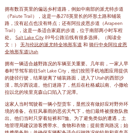
拥有数百英里的偏远乡村道路，例如中南部的派尤特步道
（Paiute Trail），这是一条278英里长的环形土路和铺装
路，没有起点也没有终点；还有阿拉皮恩步道（Arapeen
Trail），这是一条适合家庭的步道，位于南部两小时车程
处。
Salt Lake City
89号公路沿线有很多选择。（阅读全
文：）
无与伦比的派尤特全地形车道
和
骑行中央阿拉皮恩
全地形车道Utah
拥有一辆适合越野路况的车辆至关重要。几年前，一家人早
春时节驾车前往Salt Lake City，他们按照手机地图应用提供
的捷径行驶，结果驶离了铺装路面，进入了Utah的西部沙
漠，凯尔西说道。他们迷路了，然后在杜格威以南、小撒哈
拉以北的埃里克森山口陷入了泥潭。
这家人当时驾驶着一辆小型货车，显然没有做好应对野外环
境的准备。在狂风暴雨的恶劣天气下，他们最终被搜救队救
出。他们当时只穿着短裤和T恤。为了避免类似的遭遇，土
地管理局建议游客携带水、食物和衣物；提前查询路况；始
终携带备胎；并确保车辆配备适合行驶路况的轮胎和底盘高