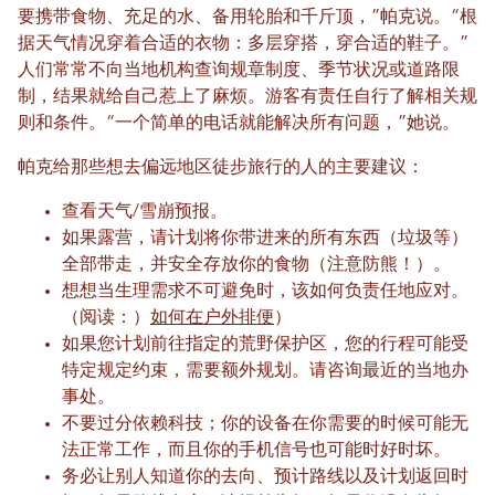
要携带食物、充足的水、备用轮胎和千斤顶，”帕克说。“根
据天气情况穿着合适的衣物：多层穿搭，穿合适的鞋子。”
人们常常不向当地机构查询规章制度、季节状况或道路限
制，结果就给自己惹上了麻烦。游客有责任自行了解相关规
则和条件。“一个简单的电话就能解决所有问题，”她说。
帕克给那些想去偏远地区徒步旅行的人的主要建议：
查看天气/雪崩预报。
如果露营，请计划将你带进来的所有东西（垃圾等）
全部带走，并安全存放你的食物（注意防熊！）。
想想当生理需求不可避免时，该如何负责任地应对。
（阅读：）
如何在户外排便
）
如果您计划前往指定的荒野保护区，您的行程可能受
特定规定约束，需要额外规划。请咨询最近的当地办
事处。
不要过分依赖科技；你的设备在你需要的时候可能无
法正常工作，而且你的手机信号也可能时好时坏。
务必让别人知道你的去向、预计路线以及计划返回时