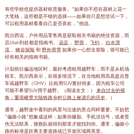
有些学校也提供器材租赁服务。“如果你不想在器材上花一
大笔钱，这些都是不错的选择——如果你只是想尝试一下，
可以租用器材看看自己是否喜欢，”他说。
凯尔西说，户外用品零售商是获取相关书籍的绝佳资源，而
且Utah到处都是指南书。
远足
，
野营
，
飞钓
，
白水漂
流
，
峡谷探险
和
野外滑雪
如果你一心想去冒险，很可能已
经有相关的指南书籍。
计划前往偏远地区时，最好考虑租用越野车，而不是从机场
租车。凯尔西表示，在很多情况下，在当地租用高底盘吉普
车或越野车（OHV）比租用SUV要好得多，因为租车公司
可能不希望SUV用于越野。（阅读全文：）
来自过去的视
角：重现横贯大陆铁路乡村公路上被遗忘的历史
。）
通常，越野途中看到的风景与沿途的景点同样重要。不妨把
“偏僻小路”想象成这样：如果你爆胎、手机没信号，或者受
伤无法联系，搜救队就得到那里才能找到你。通常，偏僻小
路的标准是距离主要道路或已开发区域两英里。