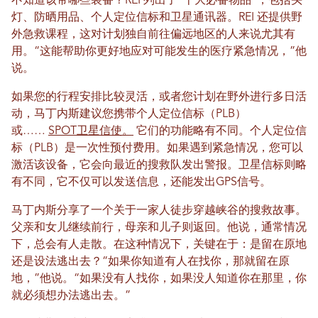
不知道该带哪些装备？REI 列出了“十大必备物品”，包括头
灯、防晒用品、个人定位信标和卫星通讯器。REI 还提供野
外急救课程，这对计划独自前往偏远地区的人来说尤其有
用。“这能帮助你更好地应对可能发生的医疗紧急情况，”他
说。
如果您的行程安排比较灵活，或者您计划在野外进行多日活
动，马丁内斯建议您携带个人定位信标（PLB）
或……
SPOT卫星信使。
它们的功能略有不同。个人定位信
标（PLB）是一次性预付费用。如果遇到紧急情况，您可以
激活该设备，它会向最近的搜救队发出警报。卫星信标则略
有不同，它不仅可以发送信息，还能发出GPS信号。
马丁内斯分享了一个关于一家人徒步穿越峡谷的搜救故事。
父亲和女儿继续前行，母亲和儿子则返回。他说，通常情况
下，总会有人走散。在这种情况下，关键在于：是留在原地
还是设法逃出去？“如果你知道有人在找你，那就留在原
地，”他说。“如果没有人找你，如果没人知道你在那里，你
就必须想办法逃出去。”