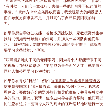
“如果天气状况表明你不应该出行，那就改天再去，”他说。
“有时候，人们会一意孤行，去做一些他们可能不应该做的
事情。” 就南方Utah这条路线而言，我发现最大的问题是人
们在导航方面准备不足，并且高估了自己摆脱困境的能
力。
如果你想自学这些技能，哈格多恩建议找一家教授野外生存
技能（例如野外导航）的公司，并加入一些团队向他们学
习。“归根结底，要想在野外和偏远地区安全旅行，你就需
要学习这些技能，”他说。
“尽可能多地向不同的老师学习，因为每个人都能带来不同
的视角，”哈格多恩说。“要想成为最全面的人才，就要向不
同的人和公司学习各种技能。”
如果你在寻求“挑战”，例如
肮脏恶魔 – 强盗栖息地荒野区
这里是美国本土48州最原始、最偏远的地区之一。哈格多
恩建议，要做好充分的野外旅行和导航准备，并具备独立生
存的能力。因此，聘请一位专业向导会很有帮助，他们可以
协助您在这片壮丽而令人叹为观止的红岩荒野地区进行一次