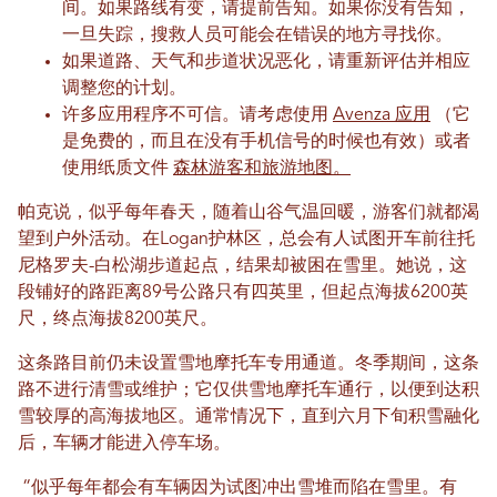
间。如果路线有变，请提前告知。如果你没有告知，
一旦失踪，搜救人员可能会在错误的地方寻找你。
如果道路、天气和步道状况恶化，请重新评估并相应
调整您的计划。
许多应用程序不可信。请考虑使用
Avenza 应用
（它
是免费的，而且在没有手机信号的时候也有效）或者
使用纸质文件
森林游客和旅游地图。
帕克说，似乎每年春天，随着山谷气温回暖，游客们就都渴
望到户外活动。在Logan护林区，总会有人试图开车前往托
尼格罗夫-白松湖步道起点，结果却被困在雪里。她说，这
段铺好的路距离89号公路只有四英里，但起点海拔6200英
尺，终点海拔8200英尺。
这条路目前仍未设置雪地摩托车专用通道。冬季期间，这条
路不进行清雪或维护；它仅供雪地摩托车通行，以便到达积
雪较厚的高海拔地区。通常情况下，直到六月下旬积雪融化
后，车辆才能进入停车场。
“似乎每年都会有车辆因为试图冲出雪堆而陷在雪里。有