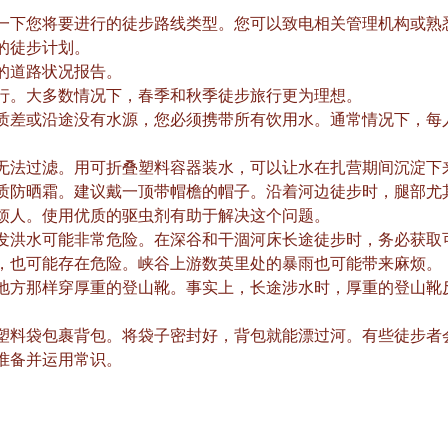
一下您将要进行的徒步路线类型。您可以致电相关管理机构或熟
的徒步计划。
的道路状况报告。
行。大多数情况下，春季和秋季徒步旅行更为理想。
质差或沿途没有水源，您必须携带所有饮用水。通常情况下，每
。
无法过滤。用可折叠塑料容器装水，可以让水在扎营期间沉淀下
质防晒霜。建议戴一顶带帽檐的帽子。沿着河边徒步时，腿部尤
烦人。使用优质的驱虫剂有助于解决这个问题。
发洪水可能非常危险。在深谷和干涸河床长途徒步时，务必获取
，也可能存在危险。峡谷上游数英里处的暴雨也可能带来麻烦。
地方那样穿厚重的登山靴。事实上，长途涉水时，厚重的登山靴
塑料袋包裹背包。将袋子密封好，背包就能漂过河。有些徒步者
准备并运用常识。