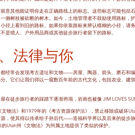
要留意其他能证明你走在正确路线上的标志。这些标志可能包括
及一侧树枝被砍断的树木。如今，土地管理者不鼓励使用路标，
多小径上看到旧的路标。如果你依靠路标来辨认模糊的小径，请
而不是猎人、户外用品商或其他徒步旅行者留下的路标。
、法律与你
，都经常会发现考古遗址和文物——房屋、陶器、箭头、磨石和
部分。它们让我们得以一窥数百年前的古代文化，包括农业、建
在徒步旅行者的踩踏下逐渐坍塌，岩画也被像 JIM LOVES S
《文物法》和1979年的《考古资源保护法》，禁止移除或破坏Ut
资源，使其得以传承给子孙后代——造福科学界以及后来的徒步
布的Utah州《文物法》为州属土地提供了类似的保护。