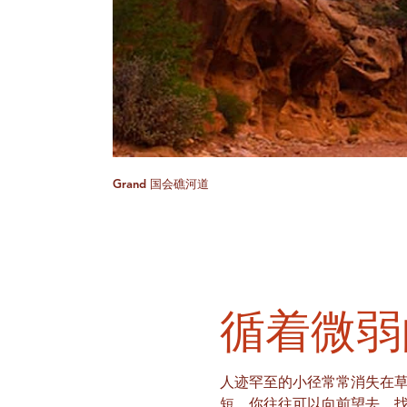
Grand 国会礁河道
循着微弱
人迹罕至的小径常常消失在
短，你往往可以向前望去，