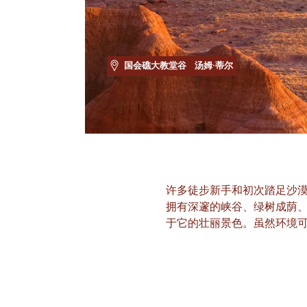
国会礁大教堂谷
汤姆·蒂尔
许多徒步新手和初次踏足沙漠
拥有深邃的峡谷、绿树成荫
于它的壮丽景色。虽然环境