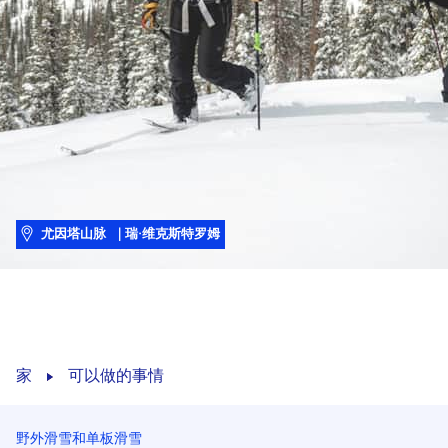
尤因塔山脉
| 瑞·维克斯特罗姆
家
可以做的事情
野外滑雪和单板滑雪