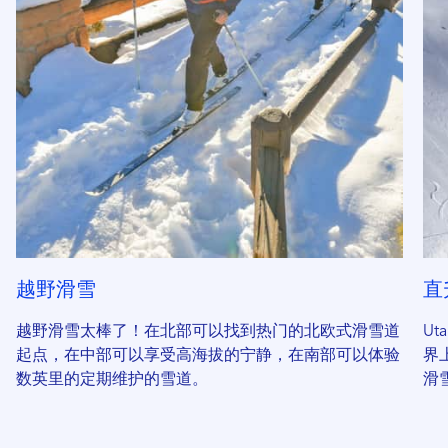
越野滑雪
直
越野滑雪太棒了！在北部可以找到热门的北欧式滑雪道
U
起点，在中部可以享受高海拔的宁静，在南部可以体验
界
数英里的定期维护的雪道。
滑