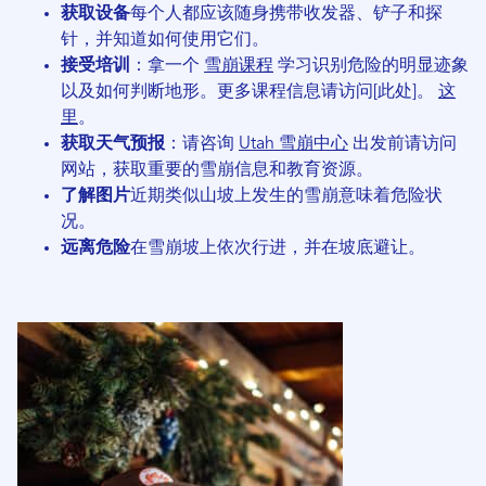
获取设备
每个人都应该随身携带收发器、铲子和探
针，并知道如何使用它们。
接受培训
：拿一个
雪崩课程
学习识别危险的明显迹象
以及如何判断地形。更多课程信息请访问[此处]。
这
里
。
获取天气预报
：请咨询
Utah 雪崩中心
出发前请访问
网站，获取重要的雪崩信息和教育资源。
了解图片
近期类似山坡上发生的雪崩意味着危险状
况。
远离危险
在雪崩坡上依次行进，并在坡底避让。