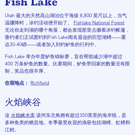
Fish Lake
Utah 最大的天然高山湖泊位于海拔 8,800 英尺以上，当气
温骤降时，冰钓活动便开始了。
Fishlake National Forest
无论你走到湖的哪个角落，都会发现那里点缀着冰钓帐篷，
垂钓者们正试图钓到Fish Lake闻名遐迩的巨型湖鳟——重
达30-40磅——或者加入到钓鲈鱼的行列中。
Fish Lake 举办年度鲈鱼锦标赛，旨在帮助减少湖中超过
400 万条鲈鱼的数量。比赛期间，鲈鱼带回家的数量没有限
制，奖品也很丰厚。
住宿地点：
Richfield
火焰峡谷
这
火焰峡水库
该州东北角拥有超过350英里的海岸线，是
多种鱼类的栖息地。冬季最受欢迎的渔获包括湖鳟、虹鳟和
江鳕。