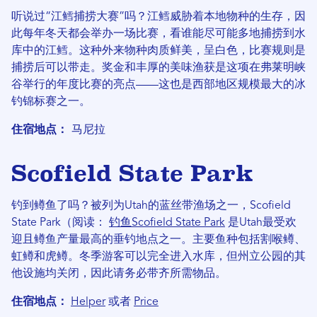
听说过“江鳕捕捞大赛”吗？江鳕威胁着本地物种的生存，因
此每年冬天都会举办一场比赛，看谁能尽可能多地捕捞到水
库中的江鳕。这种外来物种肉质鲜美，呈白色，比赛规则是
捕捞后可以带走。奖金和丰厚的美味渔获是这项在弗莱明峡
谷举行的年度比赛的亮点——这也是西部地区规模最大的冰
钓锦标赛之一。
住宿地点：
马尼拉
Scofield State Park
钓到鳟鱼了吗？被列为Utah的蓝丝带渔场之一，Scofield
State Park（阅读：
钓鱼Scofield State Park
是Utah最受欢
迎且鳟鱼产量最高的垂钓地点之一。主要鱼种包括割喉鳟、
虹鳟和虎鳟。冬季游客可以完全进入水库，但州立公园的其
他设施均关闭，因此请务必带齐所需物品。
住宿地点：
Helper
或者
Price