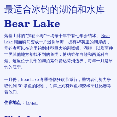
最适合冰钓的湖泊和水库
Bear Lake
落基山脉的“加勒比海”平均每十年中有七年会结冰。
Bear
Lake
湖面瞬间变成一片迷你冰海，拥有48英里的湖岸线，
垂钓者可以在这里钓到体型巨大的割喉鳟、湖鳟，以及两种
世界其他地方都找不到的鱼类：博纳维尔白鲑和西斯科白
鲑。这座位于北部的湖泊紧邻爱达荷州边界，每年一月是冰
钓的旺季。
一月份，Bear Lake 冬季怪物狂欢节举行，垂钓者们努力争
取钓到 30 条鱼的限额，而岸上则有炸鱼和辣椒烹饪比赛等
着他们。
住宿地点：
Logan