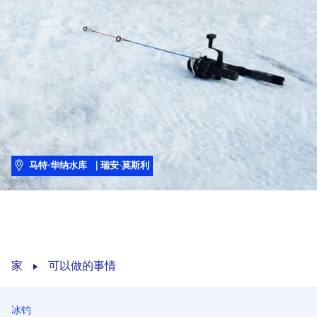
马特·华纳水库
| 瑞安·莫斯利
家
可以做的事情
冰钓