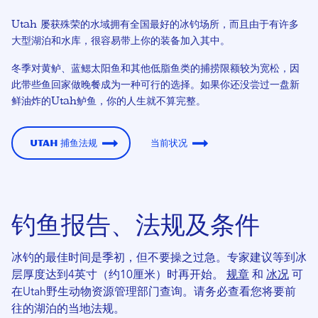
Utah 屡获殊荣的水域拥有全国最好的冰钓场所，而且由于有许多
大型湖泊和水库，很容易带上你的装备加入其中。
冬季对黄鲈、蓝鳃太阳鱼和其他低脂鱼类的捕捞限额较为宽松，因
此带些鱼回家做晚餐成为一种可行的选择。如果你还没尝过一盘新
鲜油炸的Utah鲈鱼，你的人生就不算完整。
Utah 捕鱼法规
当前状况
钓鱼报告、法规及条件
冰钓的最佳时间是季初，但不要操之过急。专家建议等到冰
层厚度达到4英寸（约10厘米）时再开始。
规章
和
冰况
可
在Utah野生动物资源管理部门查询。请务必查看您将要前
往的湖泊的当地法规。