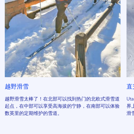
越野滑雪
直
越野滑雪太棒了！在北部可以找到热门的北欧式滑雪道
U
起点，在中部可以享受高海拔的宁静，在南部可以体验
界
数英里的定期维护的雪道。
滑