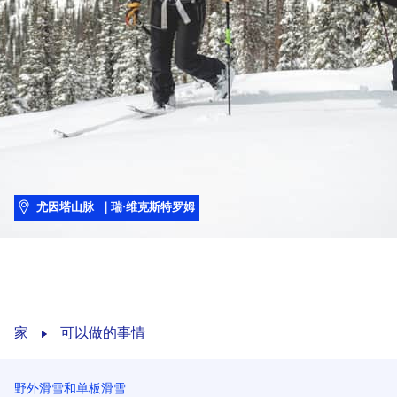
尤因塔山脉
| 瑞·维克斯特罗姆
家
可以做的事情
野外滑雪和单板滑雪