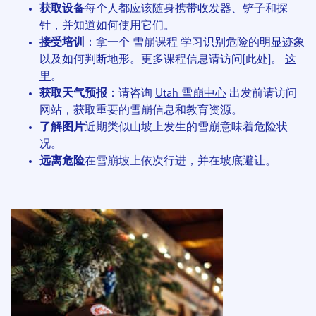
获取设备
每个人都应该随身携带收发器、铲子和探
针，并知道如何使用它们。
接受培训
：拿一个
雪崩课程
学习识别危险的明显迹象
以及如何判断地形。更多课程信息请访问[此处]。
这
里
。
获取天气预报
：请咨询
Utah 雪崩中心
出发前请访问
网站，获取重要的雪崩信息和教育资源。
了解图片
近期类似山坡上发生的雪崩意味着危险状
况。
远离危险
在雪崩坡上依次行进，并在坡底避让。