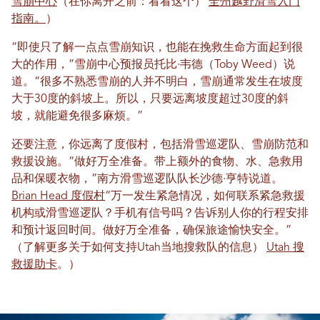
雪崩中心
（在你离开之前：看看这个）
全州越野滑雪入门
指南。
）
“即使只了解一点点雪崩知识，也能在挽救生命方面起到很
大的作用，”雪崩中心预报员托比·韦德（Toby Weed）说
道。“很多不熟悉雪崩的人并不明白，雪崩通常发生在坡度
大于30度的斜坡上。所以，只要远离坡度超过30度的斜
坡，就能避免很多麻烦。”
还要注意，你远离了度假村，包括滑雪巡逻队、雪崩防范和
救援设施。“做好万全准备。带上额外的食物、水、急救用
品和保暖衣物，”南方滑雪巡逻队队长沙德·亨特说道。
Brian Head 度假村
“万一发生紧急情况，如何联系紧急救援
机构或滑雪巡逻队？手机有信号吗？告诉别人你的行程安排
和预计返回时间。做好万全准备，确保旅途愉快安全。”
（了解更多关于如何支持Utah当地搜救队的信息）
Utah 搜
救援助卡
。）