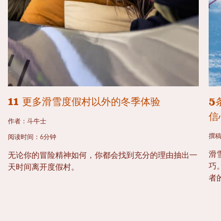
11 更多滑雪度假村以外的冬季体验
5
信
作者：斗牛士
撰稿
阅读时间：6分钟
滑
无论你的冒险精神如何，你都会找到充分的理由抽出一
巧
天时间离开度假村。
者