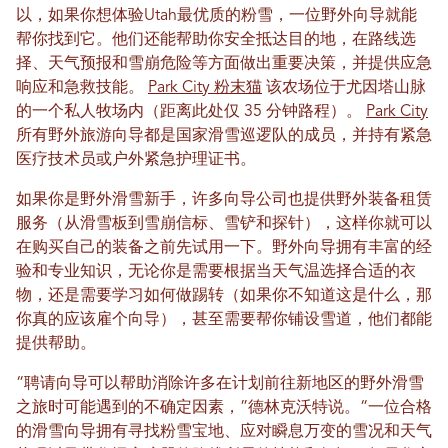
以，如果你想体验Utah最优质的粉雪，一位野外向导就能
帮你找到它。他们还能帮助你安全抵达目的地，在路线选
择、天气预报和雪崩危险等方面做出重要决策，并提供应急
响应和急救技能。
Park City 粉末猫
该农场位于尤因塔山脉
的一个私人牧场内（距离此处仅 35 分钟路程）。
Park City
所有野外旅游向导都是国家滑雪巡逻队的成员，并持有紧急
医疗技术员或户外紧急护理证书。
如果你是野外滑雪新手，许多向导公司也提供野外装备租赁
服务（从滑雪板到雪崩信标、雪铲和探针），这样你就可以
在购买自己的装备之前先试用一下。野外向导拥有丰富的经
验和专业知识，无论你是需要根据当天气温选择合适的衣
物，还是需要学习如何做踢转（如果你不知道这是什么，那
你真的应该雇个向导），甚至需要帮你铺设雪道，他们都能
提供帮助。
“聘请向导可以帮助消除许多在计划前往新地区的野外滑雪
之旅时可能遇到的不确定因素，”德林克沃特说。“一位合格
的滑雪向导拥有寻找粉雪宝地、应对瞬息万变的雪况和天气