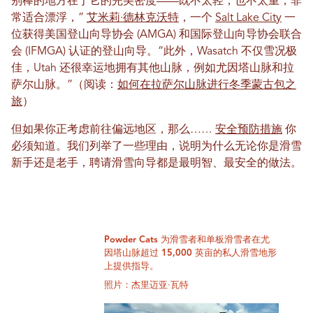
别棒的地方在于它的完美密度——既不太轻，也不太重，非
常适合漂浮，”
艾米莉·德林克沃特
，一个
Salt Lake City
一
位获得美国登山向导协会 (AMGA) 和国际登山向导协会联合
会 (IFMGA) 认证的登山向导。“此外，Wasatch 不仅雪况极
佳，Utah 还很幸运地拥有其他山脉，例如尤因塔山脉和拉
萨尔山脉。”（阅读：
如何在拉萨尔山脉进行冬季蒙古包之
旅
）
但如果你正考虑前往偏远地区，那么……
安全预防措施
你
必须知道。我们列举了一些理由，说明为什么无论你是滑雪
新手还是老手，聘请滑雪向导都是最明智、最安全的做法。
Powder Cats 为滑雪者和单板滑雪者在尤
因塔山脉超过 15,000 英亩的私人滑雪地形
上提供指导。
照片：杰里迈亚·瓦特