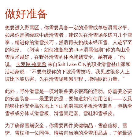
做好准备
想要进入野雪区，你需要具备一定的滑雪或单板滑雪水平。
如果你是初级或中级滑雪者，建议先在滑雪场多练习几个雪
季，精进你的滑雪技巧，然后再去挑战未经压雪、人迹罕至
的地形。（阅读：
如何准备您的Utah滑雪假期
“你的高山滑
雪技术越好，在野外滑雪的体验就越安全、越有趣，”他
说。
卡罗琳·格莱希
来自Salt Lake City的职业滑雪登山家和
活动家说：“不要忽视你的下坡滑雪技巧。我见过很多人上
坡比下坡厉害。先在滑雪场积累里程，增强腿部力量。”
此外，野外滑雪是一项对装备要求很高的活动。你需要必要
的安全装备——最重要的是，要知道如何使用它们——以及
能够让你安全高效地上下山的滑雪或单板滑雪装备，包括滑
雪板或分体式滑雪板、滑雪固定器、雪鞋和雪板皮。
为了确保雪崩安全，你需要四件关键物品：雪崩信标、雪
铲、雪杖和一位同伴。请咨询当地的滑雪用品店，了解最适