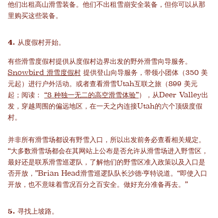
他们出租高山滑雪装备。他们不出租雪崩安全装备，但你可以从那
里购买这些装备。
4. 从度假村开始。
有些滑雪度假村提供从度假村边界出发的野外滑雪向导服务。
Snowbird 滑雪度假村
提供登山向导服务，带领小团体（350 美
元起）进行户外活动。或者查看滑雪Utah互联之旅（899 美元
起；阅读：
“8 种独一无二的高空滑雪体验”
），从Deer Valley出
发，穿越周围的偏远地区，在一天之内连接Utah的六个顶级度假
村。
并非所有滑雪场都设有野雪入口，所以出发前务必查看相关规定。
“大多数滑雪场都会在其网站上公布是否允许从滑雪场进入野雪区，
最好还是联系滑雪巡逻队，了解他们的野雪区准入政策以及入口是
否开放，”Brian Head滑雪巡逻队队长沙德·亨特说道。“即使入口
开放，也不意味着雪况百分之百安全。做好充分准备再去。”
5. 寻找上坡路。