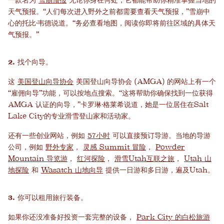
天气预报。“人们每次进入野外之前都需要查看天气预报，”雪崩中
心的托比·韦德说道。“务必查看地图，阅读你即将前往区域的具体天
气预报。”
2. 找个向导。
这
美国登山向导协会
美国登山向导协会 (AMGA) 的网站上有一个
“雇佣向导”功能，可以按地点搜索。“这将帮助你确保找到一位获得
AMGA 认证的向导，”卡罗琳·格莱希说道，她是一位居住在Salt
Lake City的专业滑雪登山家和活动家。
还有一些创业网站，例如
57小时
可以直接预订导游。当地的导游
公司，例如
野外专家
，
灵感 Summit 冒险
，
Powder
Mountain 导览游
，
红河探险
，
滑雪Utah互联之旅
，
Utah 山
地探险
和
Wasatch 山地向导
提供一日游和多日游，遍及Utah。
3. 你可以租用旅行装备。
如果你还没准备好投资一套完整的设备，
Park City 的白松旅游