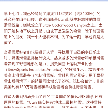
早上七点，我已经爬到了海拔11132英尺（约3400米）的
苏必利尔山半山腰。这座山峰是Utah山脉中标志性的野雪
滑雪线路，巍峨耸立于Little Cottonwood Canyon之上。太
阳开始从地平线上升起，山坡下是皑皑的粉雪，除了前面雪
道上的朋友，我一个人也看不到。为了这一刻，早起真是太
值了。
当滑雪爱好者们想要避开人群，寻找属于自己的冬日乐土
时，野雪滑雪显得格外诱人。越来越多的滑雪者和单板滑雪
者发现了野雪地形的魅力。据美国雪上运动产业协会
（SnowSports Industries America）的数据显示，2019年全
美高山滑雪装备（包括滑雪板、雪鞋和固定器等，用于攀登
雪山后再滑下）的销量同比增长了29%。该协会估计，目前
美国约有130万滑雪者和单板滑雪者会前往野雪滑雪。
许多人来到Utah是为了它的
世界闻名的偏远地区地形
还有
厚厚的积雪。“Utah 确实拥有‘地球上最棒的雪’。这种雪特