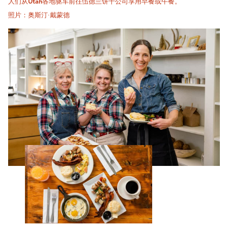
人们从Utah各地驱车前往伍德兰饼干公司享用早餐或午餐。
照片：奥斯汀·戴蒙德