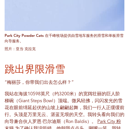
Park City Powder Cats 在千峰牧场提供由雪地车服务的滑雪和单板滑雪
向导服务。
照片：亚当·克拉克
跳出界限滑雪
“梅丽莎，你带我们出去怎么样？”
我站在海拔10598英尺（约3200米）的宽阔壮丽的巨人阶
梯碗（Giant Steps Bowl）顶端。微风轻拂，闪闪发光的雪
花在眼前绵延起伏的山坡上翩翩起舞，我们一行人正缓缓前
行。头顶是万里无云、湛蓝无垠的天空。我转头看向我们的
向导兼合伙人罗恩·巴尔迪斯（Ron Baldis）。
Park City 粉
末猫
为了确认我没听错，他朝我点点头，咧嘴一笑。我转