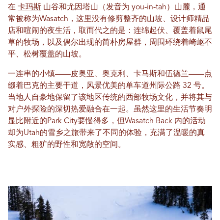
在
卡玛斯
山谷和尤因塔山（发音为 you-in-tah）山麓，通
常被称为Wasatch，这里没有修剪整齐的山坡、设计师精品
店和喧闹的夜生活，取而代之的是：连绵起伏、覆盖着鼠尾
草的牧场，以及偶尔出现的简朴房屋群，周围环绕着崎岖不
平、松树覆盖的山坡。
一连串的小镇——皮奥亚、奥克利、卡马斯和伍德兰——点
缀着巴克的主要干道，风景优美的单车道州际公路 32 号。
当地人自豪地保留了该地区传统的西部牧场文化，并将其与
对户外探险的深切热爱融合在一起。虽然这里的生活节奏明
显比附近的Park City要慢得多，但Wasatch Back 内的活动
却为Utah的雪乡之旅带来了不同的体验，充满了温暖的真
实感、粗犷的野性和宽敞的空间。