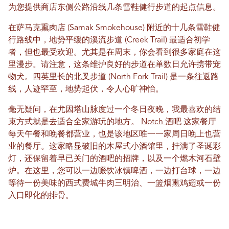
为您提供商店东侧公路沿线几条雪鞋健行步道的起点信息。
在萨马克熏肉店 (Samak Smokehouse) 附近的十几条雪鞋健
行路线中，地势平缓的溪流步道 (Creek Trail) 最适合初学
者，但也最受欢迎。尤其是在周末，你会看到很多家庭在这
里漫步。请注意，这条维护良好的步道在单数日允许携带宠
物犬。四英里长的北叉步道 (North Fork Trail) 是一条往返路
线，人迹罕至，地势起伏，令人心旷神怡。
毫无疑问，在尤因塔山脉度过一个冬日夜晚，我最喜欢的结
束方式就是去适合全家游玩的地方。
Notch 酒吧
这家餐厅
每天午餐和晚餐都营业，也是该地区唯一一家周日晚上也营
业的餐厅。这家略显破旧的木屋式小酒馆里，挂满了圣诞彩
灯，还保留着早已关门的酒吧的招牌，以及一个燃木河石壁
炉。在这里，您可以一边啜饮冰镇啤酒，一边打台球，一边
等待一份美味的西式费城牛肉三明治、一篮烟熏鸡翅或一份
入口即化的排骨。