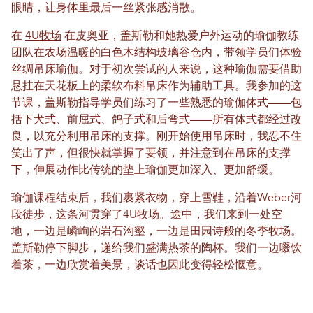
眼睛，让身体里最后一丝紧张感消散。
在
4U牧场
在皮奥亚，盖斯勒和她热爱户外运动的瑜伽教练
团队在农场温暖的白色木结构玻璃谷仓内，带领学员们体验
丝绸吊床瑜伽。对于初次尝试的人来说，这种瑜伽需要借助
悬挂在天花板上的柔软布料吊床作为辅助工具。我参加的这
节课，盖斯勒指导学员们练习了一些熟悉的瑜伽体式——包
括下犬式、前屈式、鸽子式和后弯式——所有体式都经过改
良，以充分利用吊床的支撑。刚开始使用吊床时，我忍不住
笑出了声，但很快就掌握了要领，并注意到在吊床的支撑
下，伸展动作比传统的垫上瑜伽更加深入、更加舒缓。
瑜伽课程结束后，我们裹紧衣物，穿上雪鞋，沿着Weber河
段徒步，这条河贯穿了4U牧场。途中，我们来到一处空
地，一边是嶙峋的岩石沟壑，一边是田园诗般的冬季牧场。
盖斯勒停下脚步，递给我们盛满热茶的陶杯。我们一边啜饮
着茶，一边欣赏着美景，谈话也因此变得轻松惬意。