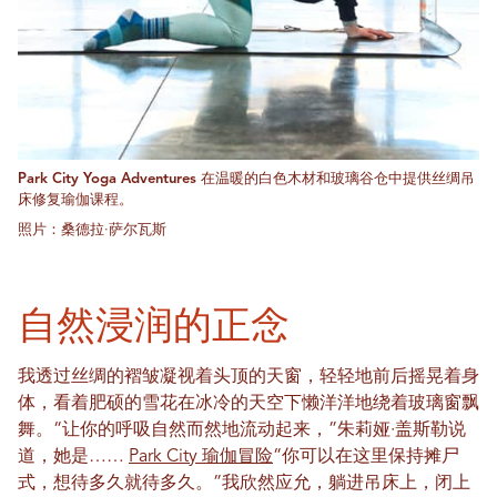
Park City Yoga Adventures 在温暖的白色木材和玻璃谷仓中提供丝绸吊
床修复瑜伽课程。
照片：桑德拉·萨尔瓦斯
自然浸润的正念
我透过丝绸的褶皱凝视着头顶的天窗，轻轻地前后摇晃着身
体，看着肥硕的雪花在冰冷的天空下懒洋洋地绕着玻璃窗飘
舞。“让你的呼吸自然而然地流动起来，”朱莉娅·盖斯勒说
道，她是……
Park City 瑜伽冒险
“你可以在这里保持摊尸
式，想待多久就待多久。”我欣然应允，躺进吊床上，闭上