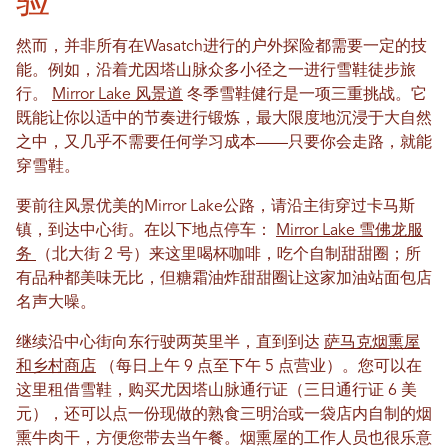
然而，并非所有在Wasatch进行的户外探险都需要一定的技
能。例如，沿着尤因塔山脉众多小径之一进行雪鞋徒步旅
行。
Mirror Lake 风景道
冬季雪鞋健行是一项三重挑战。它
既能让你以适中的节奏进行锻炼，最大限度地沉浸于大自然
之中，又几乎不需要任何学习成本——只要你会走路，就能
穿雪鞋。
要前往风景优美的Mirror Lake公路，请沿主街穿过卡马斯
镇，到达中心街。在以下地点停车：
Mirror Lake 雪佛龙服
务
（北大街 2 号）来这里喝杯咖啡，吃个自制甜甜圈；所
有品种都美味无比，但糖霜油炸甜甜圈让这家加油站面包店
名声大噪。
继续沿中心街向东行驶两英里半，直到到达
萨马克烟熏屋
和乡村商店
（每日上午 9 点至下午 5 点营业）。您可以在
这里租借雪鞋，购买尤因塔山脉通行证（三日通行证 6 美
元），还可以点一份现做的熟食三明治或一袋店内自制的烟
熏牛肉干，方便您带去当午餐。烟熏屋的工作人员也很乐意