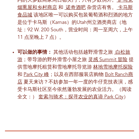
内的大多数商家周日都关门，只有少数例外。
萨马克
烟熏屋和乡村商店
和
诺奇酒吧
杂货店有售。
卡马斯
食品城
该地区唯一可以购买包装葡萄酒和烈酒的地方
是位于卡马斯（Kamas）的Utah州立酒类商店（地
址：92 W. 200 South，营业时间：周一至周六，上午
11 点至晚上 7 点）。
可以做的事情：
其他活动包括越野滑雪之旅
白松旅
游
；带导游的野外滑雪小屋之旅
灵感 Summit 冒险
提
供雪地摩托租赁和雪地摩托导览游
林地雪地摩托探险
和
Park City 峰
；以及在西部服装店购物
Bolt Ranch商
店
夏天来访？不妨参加一年一度的牛仔竞技表演，感
受卡马斯社区至今依然蓬勃发展的农业活力。（阅读
全文：）
套索与骑术：探寻农业的真谛 Park City
）