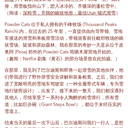
身，滑雪板指向山下，蹬入冰冷的、齐膝深的蓬松雪中。
（阅读：
深粉雪，开阔的碗状地形：最佳Utah 猫式滑雪
）
Powder Cats 位于私人拥有的千峰牧场 (Thousand Peaks
Ranch) 内，在过去的 25 年里，一直提供由向导带领、雪地
车接送的滑雪和单板滑雪活动，带领游客前往毗邻牧场的碗
状雪场、陡坡和原始森林。我在那里的奇妙一天是从位于皮
奥阿 (Peoa) 郊外的 Powder Cats 简陋木屋营地开始的。
（趣闻：Netflix 剧集《黄石》的部分场景曾在此拍摄。）
在那里，我见到了巴尔迪斯和即将一起滑雪的其他伙伴，他
们带我进行了野外滑雪安全讲解和装备检查。之后，我们坐
进了宽敞明亮的雪地车驾驶室（一种全履带式车辆，专为雪
地行驶而设计），出发了。接下来的一整天，我们都没遇到
其他人，尽情享受了一系列令人陶醉的粉雪滑行，所有雪
道，比如巨步碗（Giant Steps Bowl），都位于未经压实的
雪道上。
结束当天的最后一次下山后，巴尔迪斯问我们一行人，是想