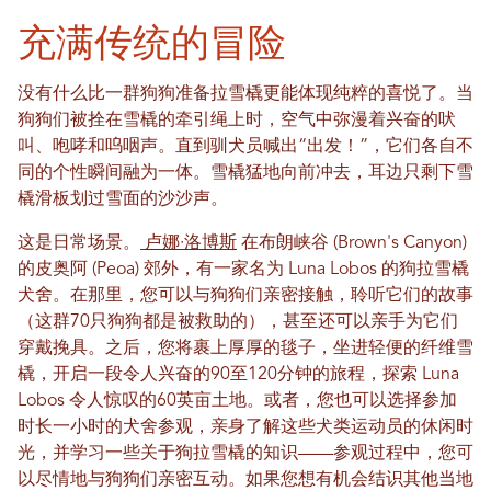
充满传统的冒险
没有什么比一群狗狗准备拉雪橇更能体现纯粹的喜悦了。当
狗狗们被拴在雪橇的牵引绳上时，空气中弥漫着兴奋的吠
叫、咆哮和呜咽声。直到驯犬员喊出“出发！”，它们各自不
同的个性瞬间融为一体。雪橇猛地向前冲去，耳边只剩下雪
橇滑板划过雪面的沙沙声。
这是日常场景。
卢娜·洛博斯
在布朗峡谷 (Brown's Canyon)
的皮奥阿 (Peoa) 郊外，有一家名为 Luna Lobos 的狗拉雪橇
犬舍。在那里，您可以与狗狗们亲密接触，聆听它们的故事
（这群70只狗狗都是被救助的），甚至还可以亲手为它们
穿戴挽具。之后，您将裹上厚厚的毯子，坐进轻便的纤维雪
橇，开启一段令人兴奋的90至1​​20分钟的旅程，探索 Luna
Lobos 令人惊叹的60英亩土地。或者，您也可以选择参加
时长一小时的犬舍参观，亲身了解这些犬类运动员的休闲时
光，并学习一些关于狗拉雪橇的知识——参观过程中，您可
以尽情地与狗狗们亲密互动。如果您想有机会结识其他当地