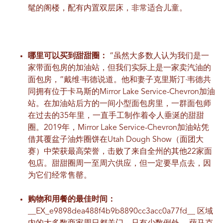
髦的阁楼，配有内置双层床，非常适合儿童。
哪里可以买到甜甜圈：
“虽然大多数人认为我们是一
家带面包房的加油站，但我们实际上是一家卖汽油的
面包房，”戴维·韦德说道。他和妻子克里斯汀·韦德共
同拥有位于卡马斯的Mirror Lake Service-Chevron加油
站。在加油站后方的一间小型面包房里，一群面包师
在过去的35年里，一直手工制作着令人垂涎的甜甜
圈。2019年，Mirror Lake Service-Chevron加油站凭
借其覆盆子油炸圈饼在Utah Dough Show（面团大
赛）中荣获最高荣誉，击败了来自全州的其他22家面
包店。甜甜圈周一至周六供应，但一定要早点去，因
为它们经常售罄。
购物和用餐的最佳时间：
__EX_e9898dea488f4b9b8890cc3ac​​c0a77fd__ 区域