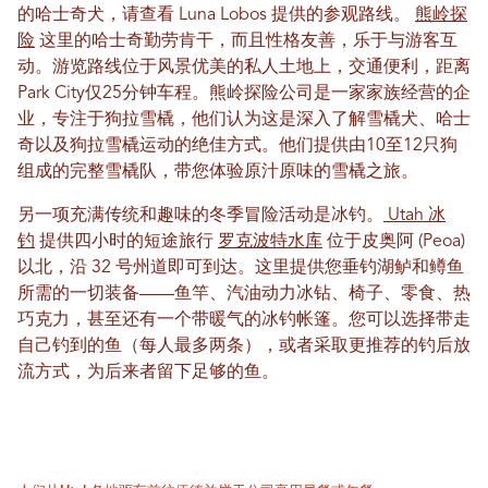
的哈士奇犬，请查看 Luna Lobos 提供的参观路线。
熊岭探
险
这里的哈士奇勤劳肯干，而且性格友善，乐于与游客互
动。游览路线位于风景优美的私人土地上，交通便利，距离
Park City仅25分钟车程。熊岭探险公司是一家家族经营的企
业，专注于狗拉雪橇，他们认为这是深入了解雪橇犬、哈士
奇以及狗拉雪橇运动的绝佳方式。他们提供由10至12只狗
组成的完整雪橇队，带您体验原汁原味的雪橇之旅。
另一项充满传统和趣味的冬季冒险活动是冰钓。
Utah 冰
钓
提供四小时的短途旅行
罗克波特水库
位于皮奥阿 (Peoa)
以北，沿 32 号州道即可到达。这里提供您垂钓湖鲈和鳟鱼
所需的一切装备——鱼竿、汽油动力冰钻、椅子、零食、热
巧克力，甚至还有一个带暖气的冰钓帐篷。您可以选择带走
自己钓到的鱼（每人最多两条），或者采取更推荐的钓后放
流方式，为后来者留下足够的鱼。