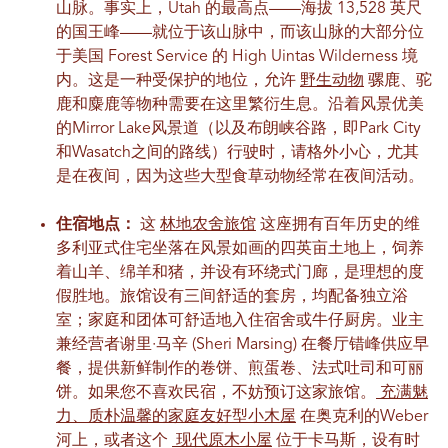
山脉。事实上，Utah 的最高点——海拔 13,528 英尺
的国王峰——就位于该山脉中，而该山脉的大部分位
于美国 Forest Service 的 High Uintas Wilderness 境
内。这是一种受保护的地位，允许
野生动物
骡鹿、驼
鹿和麋鹿等物种需要在这里繁衍生息。沿着风景优美
的Mirror Lake风景道（以及布朗峡谷路，即Park City
和Wasatch之间的路线）行驶时，请格外小心，尤其
是在夜间，因为这些大型食草动物经常在夜间活动。
住宿地点：
这
林地农舍旅馆
这座拥有百年历史的维
多利亚式住宅坐落在风景如画的四英亩土地上，饲养
着山羊、绵羊和猪，并设有环绕式门廊，是理想的度
假胜地。旅馆设有三间舒适的套房，均配备独立浴
室；家庭和团体可舒适地入住宿舍或牛仔厨房。业主
兼经营者谢里·马辛 (Sheri Marsing) 在餐厅错峰供应早
餐，提供新鲜制作的卷饼、煎蛋卷、法式吐司和可丽
饼。如果您不喜欢民宿，不妨预订这家旅馆。
充满魅
力、质朴温馨的家庭友好型小木屋
在奥克利的Weber
河上，或者这个
现代原木小屋
位于卡马斯，设有时