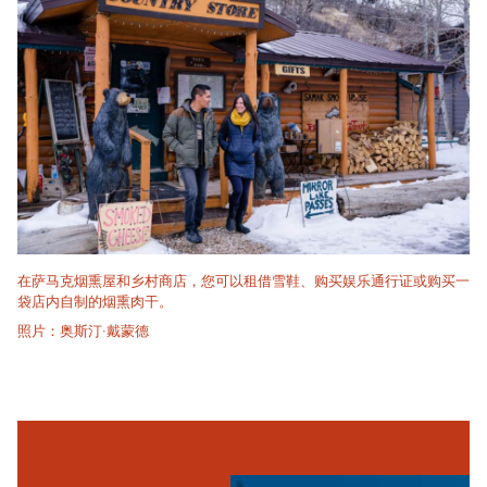
在萨马克烟熏屋和乡村商店，您可以租借雪鞋、购买娱乐通行证或购买一
袋店内自制的烟熏肉干。
照片：奥斯汀·戴蒙德