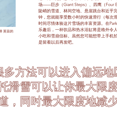
场——巨步（Giant Steps）、四鹰（Fou
陡峭的雪道、林间空地、悬崖跳台和近乎完
钟，您就能享受数小时的快速滑行（每次滑行
时间尽情体验这片雪场的丰富资源。在Park Ci
乐趣后，一杯饮品和热水浴缸将是格外令
,000 英亩的
小吃和雪崩信标。虽然您可能想带上手机
是留着以后再发吧。
很多方法可以进入偏远地
托滑雪可以让你最大限
道，同时最大限度地减