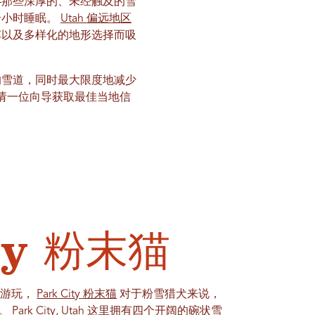
—那些深厚的、未经触及的雪
个小时睡眠。
Utah 偏远地区
车以及多样化的地形选择而吸
的雪道，同时最大限度地减少
请一位向导获取最佳当地信
ty 粉末猫
供游玩，
Park City 粉末猫
对于粉雪猎犬来说，
里。
Park City, Utah
这里拥有四个开阔的碗状雪