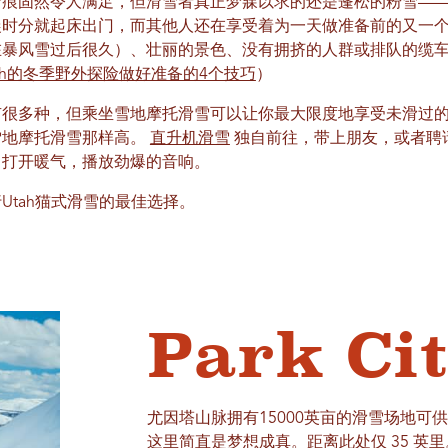
雪痕固然令人满足，但滑雪者真正梦寐以求的还是蓬松的粉雪—
晨时分就起床出门，而其他人还在享受着为一天做准备前的又一
在暴风雪过后很久）、壮丽的景色、没有拥挤的人群或排队的缆
tah的冬季野外探险做好准备的4个技巧
）
有很多种，但乘坐雪地摩托滑雪可以让你最大限度地享受未滑过
雪地摩托滑雪那样高。
直升机滑雪
独自前往，带上朋友，或者聘
，打开暖气，播放劲爆的音响。
Utah猫式滑雪的最佳选择。
Park Ci
尤因塔山脉拥有15000英亩的滑雪场地可
这里简直是梦想成真。距离此处仅 35 英