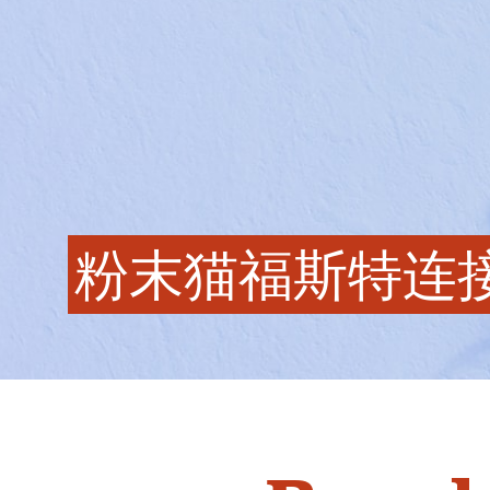
粉末猫福斯特连