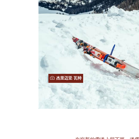
杰里迈亚·瓦特