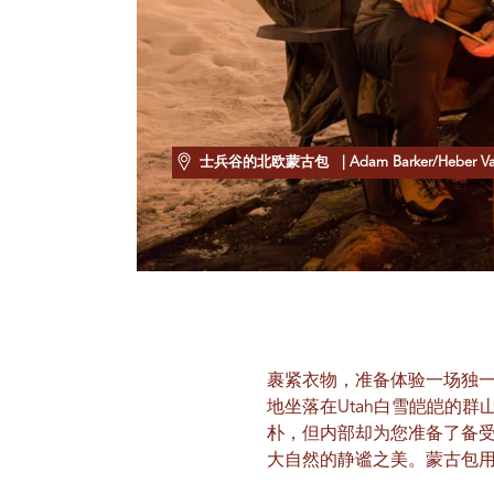
士兵谷的北欧蒙古包
| Adam Barker/Heber V
裹紧衣物，准备体验一场独
地坐落在Utah白雪皑皑的
朴，但内部却为您准备了备
大自然的静谧之美。蒙古包用