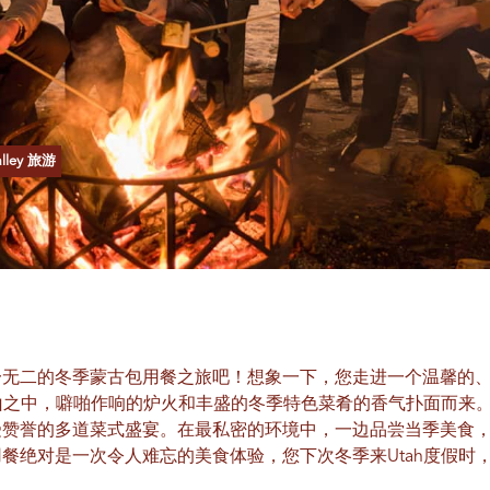
alley 旅游
一无二的冬季蒙古包用餐之旅吧！想象一下，您走进一个温馨的
群山之中，噼啪作响的炉火和丰盛的冬季特色菜肴的香气扑面而来
受赞誉的多道菜式盛宴。在最私密的环境中，一边品尝当季美食
餐绝对是一次令人难忘的美食体验，您下次冬季来Utah度假时