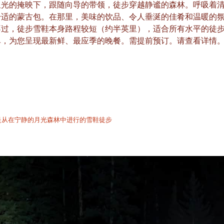
星光的掩映下，跟随向导的带领，徒步穿越静谧的森林。呼吸着
舒适的蒙古包。在那里，美味的饮品、令人垂涎的佳肴和温暖的
不过，徒步雪鞋本身路程较短（约半英里），适合所有水平的徒
单，为您呈现最新鲜、最应季的晚餐。需提前预订。请查看详情
程，是从在宁静的月光森林中进行的雪鞋徒步