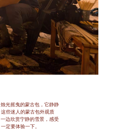
、烛光摇曳的蒙古包，它静静
。这些迷人的蒙古包外观质
，一边欣赏宁静的雪景，感受
，一定要体验一下。