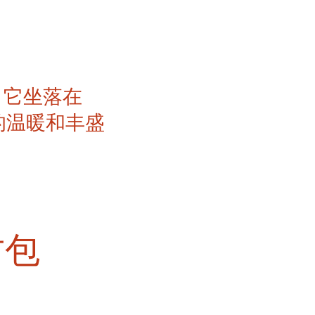
，它坐落在
的温暖和丰盛
古包