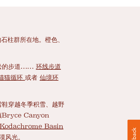
最大的石柱群所在地。橙色、
。
松的步道……
环线步道
猫猫循环
或者
仙境环
雪鞋穿越冬季积雪、越野
ce Canyon
Kodachrome Basin
漠风光。