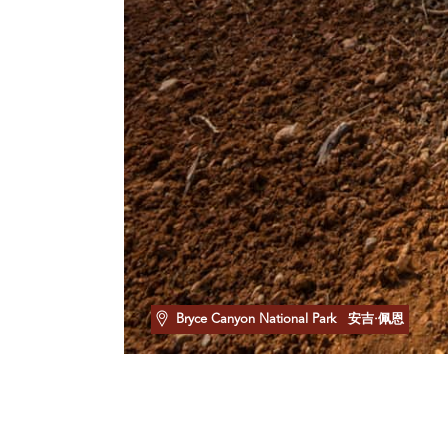
Bryce Canyon National Park
安吉·佩恩