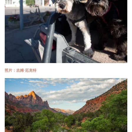
照片：吉姆·厄克特