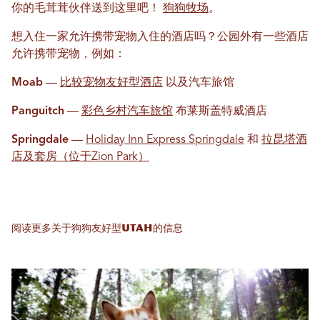
你的毛茸茸伙伴送到这里吧！
狗狗牧场
。
想入住一家允许携带宠物入住的酒店吗？公园外有一些酒店
允许携带宠物，例如：
Moab
—
比较宠物友好型酒店
以及汽车旅馆
Panguitch
—
彩色乡村汽车旅馆
布莱斯盖特威酒店
Springdale
—
Holiday Inn Express Springdale
和
拉昆塔酒
店及套房（位于Zion Park）
阅读更多关于狗狗友好型Utah的信息