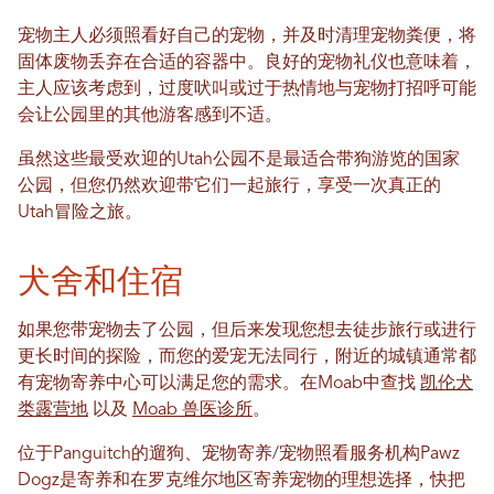
宠物主人必须照看好自己的宠物，并及时清理宠物粪便，将
固体废物丢弃在合适的容器中。良好的宠物礼仪也意味着，
主人应该考虑到，过度吠叫或过于热情地与宠物打招呼可能
会让公园里的其他游客感到不适。
虽然这些最受欢迎的Utah公园不是最适合带狗游览的国家
公园，但您仍然欢迎带它们一起旅行，享受一次真正的
Utah冒险之旅。
犬舍和住宿
如果您带宠物去了公园，但后来发现您想去徒步旅行或进行
更长时间的探险，而您的爱宠无法同行，附近的城镇通常都
有宠物寄养中心可以满足您的需求。在Moab中查找
凯伦犬
类露营地
以及
Moab 兽医诊所
。
位于Panguitch的遛狗、宠物寄养/宠物照看服务机构Pawz
Dogz是寄养和在罗克维尔地区寄养宠物的理想选择，快把