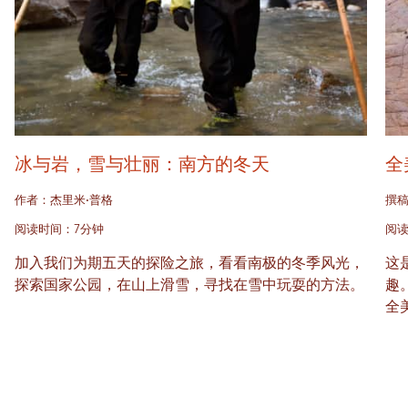
冰与岩，雪与壮丽：南方的冬天
全
作者：杰里米·普格
撰稿
阅读时间：7分钟
阅读
加入我们为期五天的探险之旅，看看南极的冬季风光，
这
探索国家公园，在山上滑雪，寻找在雪中玩耍的方法。
趣
全