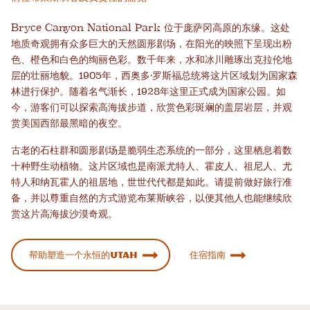
Bryce Canyon National Park 位于庞萨冈高原的东缘。这处
地质奇观拥有众多巨大的天然圆形剧场，在阳光的映照下呈现出粉
色、橙色和白色的绚丽色彩。数千年来，水和冰川雕琢出克拉伦地
层的壮丽地貌。1905年，西奥多·罗斯福总统将这片区域划为国家森
林进行保护。随着名气渐长，1928年这里正式成为国家公园。如
今，游客们可以探索高海拔步道，欣赏色彩斑斓的盖层岩层，并观
赏美国西部最黑暗的夜空。
古老的石柱群和圆形剧场是脆弱生态系统的一部分，这里栖息着数
十种野生动植物。这片区域也是南派尤特人、霍皮人、祖尼人、尤
特人和纳瓦霍人的祖居地，世世代代都是如此。请提前做好旅行准
备，并以尊重自然的方式游览布莱斯峡谷，以便其他人也能继续欣
赏这片高海拔沙漠奇观。
帮助塑造一个永恒的Utah
住宿指南