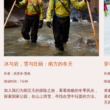
冰与岩，雪与壮丽：南方的冬天
穿
作者：杰里米·普格
作者
阅读时间：7分钟
阅读
加入我们为期五天的探险之旅，看看南极的冬季风光，
准备
探索国家公园，在山上滑雪，寻找在雪中玩耍的方法。
喜
天