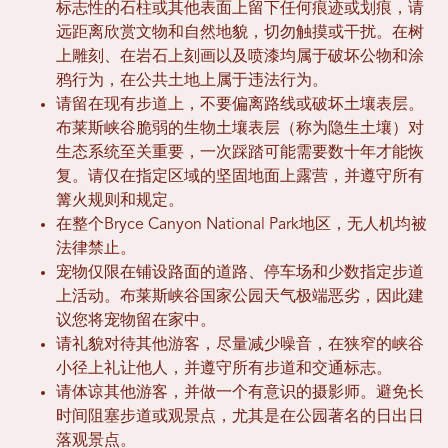
标志性的石柱或其他表面上留下任何痕迹或划痕，请
远距离欣赏文物和自然地貌，切勿触摸或干扰。在树
上雕刻、在岩石上刻画以及喷漆均属于破坏公物和涂
鸦行为，在公共土地上属于违法行为。
请留在现有步道上，不要偏离路线或破坏土壤表层。
布莱斯峡谷脆弱的生物土壤表层（称为隐生土壤）对
生态系统至关重要，一次踩踏可能需要数十年才能恢
复。请仅在指定区域的坚固地面上露营，并遵守所有
篝火规则和规定。
在整个Bryce Canyon National Park地区，无人机均被
法律禁止。
宠物仅限在铺设路面的道路、停车场和少数指定步道
上活动。布莱斯峡谷国家公园天气极端恶劣，因此建
议您将宠物留在家中。
请礼貌对待其他游客，尽量减少噪音，在狭窄的峡谷
小径上礼让他人，并遵守所有步道和交通标志。
请体谅其他游客，并做一个有意识的摄影师。避免长
时间阻塞步道或观景点，尤其是在公园著名的日出日
落观景点。