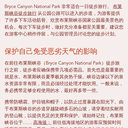
Bryce Canyon National Park 非常适合一日徒步旅行。
布莱
斯峡谷徒步旅行
从公园公路可以进入的步道，为游客提供
了许多下车活动筋骨、欣赏布莱斯峡谷国家公园最美景色的
机会。每次下车徒步时，做好充分准备都至关重要。建议您
在游客中心稍作停留，与公园管理员讨论您的徒步计划。
保护自己免受恶劣天气的影响
在前往布莱斯峡谷（Bryce Canyon National Park）徒步旅
行之前，徒步者应确保携带几项必需品。首先也是最重要的
就是水。布莱斯峡谷夏季极其炎热干燥。峡谷边缘以下的泉
水资源非常有限，而且必须经过处理才能饮用。一般来说，
务必携带足够全程使用的水，最好再多带一些。
携带防晒霜、护目镜和帽子，以防止过度暴露在阳光下。由
于布莱斯峡谷的步道穿越陡峭多石的山坡，请穿着结实耐用
的登山靴，以提供充足的支撑和保护。请始终记住，布莱斯
峡谷位于……
高海拔；
前往低海拔地区的游客应预留时间