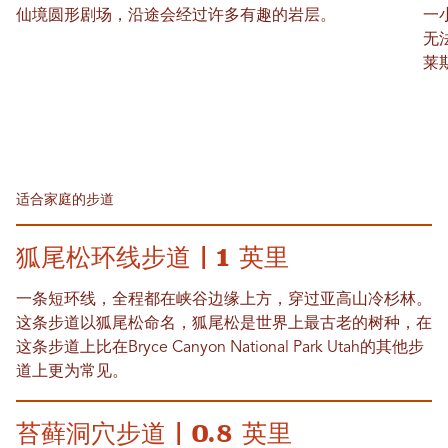
仙境圆形剧场，沿途会经过许多有趣的岩层。
一
无
莱
适合家庭的步道
狐尾松环线步道 | 1 英里
一条短环线，全程都在峡谷边缘上方，穿过亚高山冷杉林。
这条步道以狐尾松命名，狐尾松是世界上最古老的树种，在
这条步道上比在Bryce Canyon National Park Utah的其他步
道上更为常见。
苔藓洞穴步道 | 0.8 英里