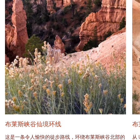
布莱斯峡谷仙境环线
布
这是一条令人愉快的徒步路线，环绕布莱斯峡谷北部的
从