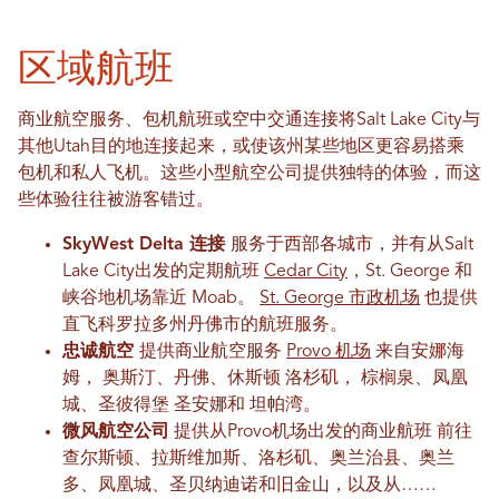
区域航班
商业航空服务、包机航班或空中交通连接将Salt Lake City与
其他Utah目的地连接起来，或使该州某些地区更容易搭乘
包机和私人飞机。这些小型航空公司提供独特的体验，而这
些体验往往被游客错过。
SkyWest Delta 连接
服务于西部各城市，并有从Salt
Lake City出发的定期航班
Cedar City
，St. George 和
峡谷地机场靠近 Moab。
St. George 市政机场
也提供
直飞科罗拉多州丹佛市的航班服务。
忠诚航空
提供商业航空服务
Provo 机场
来自安娜
海
姆，
奥斯汀、丹佛、休斯顿
洛杉矶，
棕榈泉、凤凰
城、圣彼得堡
圣安娜和
坦帕湾
。
微风航空公司
提供从Provo机场出发的商业航班
前往
查尔斯顿、拉斯维加斯、洛杉矶、奥兰治县、奥兰
多、凤凰城、圣贝纳迪诺和旧金山，以及从……