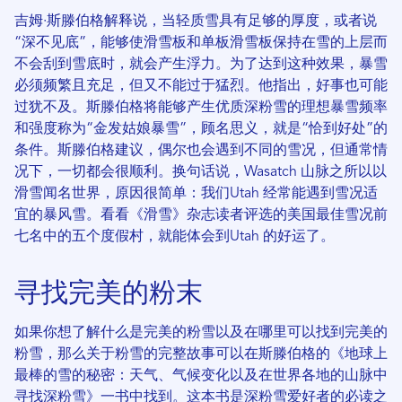
吉姆·斯滕伯格解释说，当轻质雪具有足够的厚度，或者说
“深不见底”，能够使滑雪板和单板滑雪板保持在雪的上层而
不会刮到雪底时，就会产生浮力。为了达到这种效果，暴雪
必须频繁且充足，但又不能过于猛烈。他指出，好事也可能
过犹不及。斯滕伯格将能够产生优质深粉雪的理想暴雪频率
和强度称为“金发姑娘暴雪”，顾名思义，就是“恰到好处”的
条件。斯滕伯格建议，偶尔也会遇到不同的雪况，但通常情
况下，一切都会很顺利。换句话说，Wasatch 山脉之所以以
滑雪闻名世界，原因很简单：我们Utah 经常能遇到雪况适
宜的暴风雪。看看《滑雪》杂志读者评选的美国最佳雪况前
七名中的五个度假村，就能体会到Utah 的好运了。
寻找完美的粉末
如果你想了解什么是完美的粉雪以及在哪里可以找到完美的
粉雪，那么关于粉雪的完整故事可以在斯滕伯格的《地球上
最棒的雪的秘密：天气、气候变化以及在世界各地的山脉中
寻找深粉雪》一书中找到。这本书是深粉雪爱好者的必读之