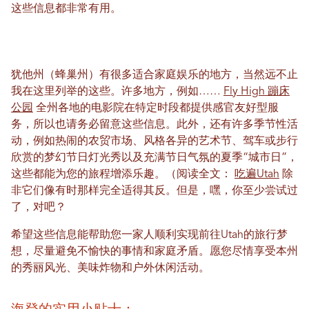
这些信息都非常有用。
犹他州（蜂巢州）有很多适合家庭娱乐的地方，当然远不止
我在这里列举的这些。许多地方，例如……
Fly High 蹦床
公园
全州各地的电影院在特定时段都提供感官友好型服
务，所以也请务必留意这些信息。此外，还有许多季节性活
动，例如热闹的农贸市场、风格各异的艺术节、驾车或步行
欣赏的梦幻节日灯光秀以及充满节日气氛的夏季“城市日”，
这些都能为您的旅程增添乐趣。（阅读全文：
吃遍Utah
除
非它们像有时那样完全适得其反。但是，嘿，你至少尝试过
了，对吧？
希望这些信息能帮助您一家人顺利实现前往Utah的旅行梦
想，尽量避免不愉快的事情和家庭矛盾。愿您尽情享受本州
的秀丽风光、美味炸物和户外休闲活动。
海登的实用小贴士：