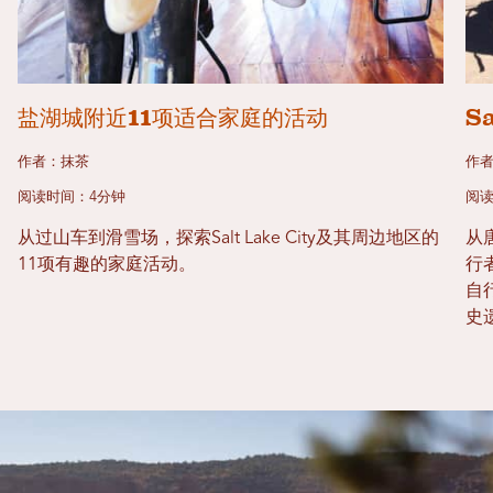
盐湖城附近11项适合家庭的活动
S
作者：抹茶
作者
阅读时间：4分钟
阅读
从过山车到滑雪场，探索Salt Lake City及其周边地区的
从
11项有趣的家庭活动。
行
自
史