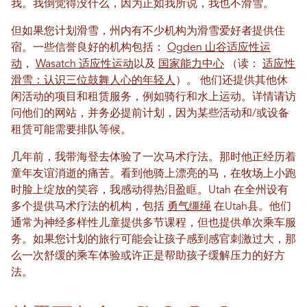
我。我倒觉得没什么，因为正如我所说，我也不滑雪。
但如果您计划滑雪，州内有不少机构为滑雪爱好者提供住
宿。一些信誉良好的机构包括：
Ogden 山谷适应性运
动
，
Wasatch 适应性运动
以及
国家能力中心
（读：
适应性
滑雪：认识三位鼓舞人心的年轻人
）。
他们还提供其他休
闲活动的项目和租赁服务，例如骑行和水上运动。详情请访
问他们的网站，并务必提前计划，因为某些活动和/或设备
租赁可能需要排队等候。
几年前，我带海登去体验了一次马术疗法。那时他正经历着
童年友谊消逝的痛苦。看到他骑上漂亮的马，在牧场上小跑
时脸上绽放的笑容，我感动得热泪盈眶。Utah 在全州设有
多个提供马术疗法的机构，包括
勇气缰绳
在Utah县。他们
通常为神经多样性儿童提供多节课程，但也提供单次乘车服
务。如果您计划的旅行可能会让孩子感到感官刺激过大，那
么一次舒缓的乘车体验或许正是帮助孩子缓解压力的好方
法。