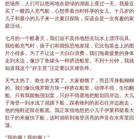
想场所，人们可以悠闲地在碧绿的湖面上度过一天。我最近
买了一艘四人充气船，心想带着当时怀孕的女儿、十几岁的
儿子和最小的儿子来一次夏日探险，应该会是一次有趣的家
庭活动。
七月的一个酷暑天，我们迫不及待地想去玩水上漂浮玩具。
我给船充气时，孩子们和我惊恐地发现，它比包装盒上的图
片小得多。为了不让这一天白白浪费，我们拖着疲惫的身体
走到水边，像沙丁鱼罐头一样挤进船里。不到十分钟，我就
知道我这个“好主意”注定要以灾难告终。
天气太热了。救生衣太紧了。大家都饿了，而且浑身黏糊糊
的。我们像玩俄罗斯方块一样挤在船里，动弹不得，生怕翻
船。只有我能勉强划桨，只好不情愿地把船划回岸边。大儿
子海登一到水浅了就跳下船，踩着锋利的岩石往岸边跑去，
他的拖鞋还留在船底。我正笨拙地想把小儿子伊莱和挺着大
肚子的米娅扶下船，这时就听到海登洪亮的声音在水库里回
荡。
“我的脚！我的脚！”