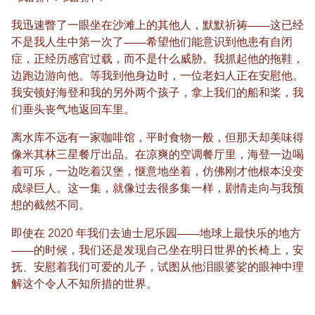
我迅速瞥了一眼坐在沙滩上的其他人，默默祈祷——这已经
不是我人生中第一次了——希望他们能意识到他患有自闭
症，正经历感官过载，而不是什么威胁。我抓起他的拖鞋，
边跑边游向他。等我到他身边时，一位老妇人正在安慰他。
我安顿好海登和我的另外两个孩子，拿上我们的船和桨，我
们垂头丧气地返回车里。
离水库不远有一家咖啡馆，平时食物一般，但那天却美味得
像米其林三星餐厅出品。在凉爽的空调餐厅里，海登一边喝
着可乐，一边吃着汉堡，惬意地坐着，仿佛刚才他根本没变
成绿巨人。这一集，就像过去很多集一样，剧情走向与我预
想的截然不同。
即使在 2020 年我们去迪士尼乐园——地球上最快乐的地方
——的时候，我们还是发现自己坐在明日世界的长椅上，安
抚、安慰着我们可爱的儿子，试图从他泪眼婆娑的眼神中理
解这个令人不知所措的世界。