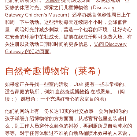
他们的活动安排。
无障碍
提前浏览页面，以便您规划一些
安静的休憩时光。探索之门儿童博物馆（Discovery
Gateway Children's Museum）还举办感官包容性周日上午
和周一下午活动。这些活动每天连续两个小时，会降低音
量、调暗灯光并减少刺激，营造一个包容的环境，让好奇心
在安全的环境中茁壮成长。提前在线注册即可免费入场。有
关注册以及活动日期和时间的更多信息，
访问 Discovery
Gateway 的活动页面
。
自然奇趣博物馆（莱希）
如果您正在寻找一些室内活动，Utah 拥有一些非常棒的、
适合家庭的场所，例如
自然奇观博物馆
在感恩角。（阅
读：）
感恩角：一个充满好奇心的家庭目的地
）
他们的网站上有一份长达13页的社交故事，会为你和你的
孩子详细介绍博物馆的方方面面，从感官背包里会装些什
么，到工作人员穿什么颜色的衬衫，再到厕所是自动冲水的
等等。对于任何体验过不准的自动马桶喷水效果的人来说，