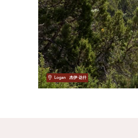
Logan
杰伊·达什