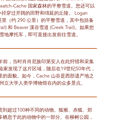
satch-Cache 国家森林的平整雪道。您还可以
迹罕至的小径穿过开阔的田野和绵延的丘陵。 Logan
0 英里（约 290 公里）的平整雪道，其中包括备
) 和 Beaver 溪谷雪道 (Creek Trail)。如果您
dge) 租用雪地摩托车，即可直接出发前往雪道。
数千年前，当时肖肖尼族印第安人在此狩猎和采集
险家发现了这片区域，随后在19世纪50年代，
的面貌。如今，Cache 山谷是西部遗产地之
h 州立大学人类学博物馆在内的众多景点。
到超过100种不同的动物。狐猴、赤狐、郊
多栖息于此的动物中的一部分。在柳树公园，