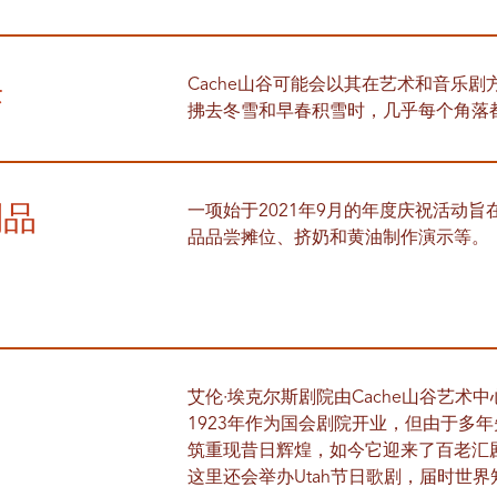
乐
Cache山谷可能会以其在艺术和音乐剧
拂去冬雪和早春积雪时，几乎每个角落
制品
一项始于2021年9月的年度庆祝活动旨
品品尝摊位、挤奶和黄油制作演示等。
艾伦·埃克尔斯剧院由Cache山谷艺术
1923年作为国会剧院开业，但由于多年
筑重现昔日辉煌，如今它迎来了百老汇
这里还会举办Utah节日歌剧，届时世