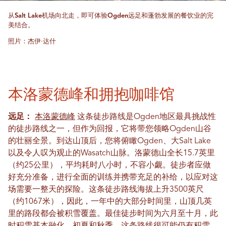
从Salt Lake机场向北走，即可体验Ogden远足和蓬勃发展的餐饮业的完
美结合。
照片：杰伊·达什
本洛蒙德峰和拥抱咖啡馆
远足：
本洛蒙德峰
这条徒步路线是Ogden地区最具挑战性
的徒步路线之一，但作为回报，它将带您领略Ogden山谷
的壮丽全景。到达山顶后，您将俯瞰Ogden、大Salt Lake
以及令人叹为观止的Wasatch山脉。洛蒙德山全长15.7英里
（约25公里），平均耗时八小时，不容小觑。徒步者应做
好充分准备，进行全面的训练并携带充足的补给，以应对这
场需要一整天的探险。这条徒步路线海拔上升3500英尺
（约1067米），因此，一年中的大部分时间里，山顶几英
里的路段都会被积雪覆盖。最佳徒步时间为六月至十月，此
时积雪基本融化。初夏和秋季，这条路线很可能仍有积雪，