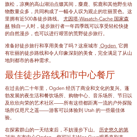
旗松，凉爽的高山湖泊点缀其间，麋鹿、驼鹿和其他野生动
物数量众多，共同构成了一幅令人叹为观止的壮丽景色。这
里拥有近500条徒步路线。
尤因塔-Wasatch-Cache 国家森
林
独自一人时，徒步旅行者一年四季既可以享受轻松快捷
的自然漫步，也可以进行艰苦的荒野徒步旅行。
准备好徒步旅行和享用美食了吗？这座城市
Ogden
它拥
有壮丽的徒步路线和令人印象深刻的美食，完全满足了从山
地到都市的各种需求。
最佳徒步路线和市中心餐厅
在过去的二十年里，Ogden 经历了商业和文化的复兴。蓬
勃发展的夜生活和餐饮场所、购物中心、音乐场所、节日以
及欣欣向荣的艺术社区——所有这些都距离一流的户外探险
场所仅咫尺之遥——游客可以体验到 Utah 的一些最佳体
验。
在探索群山的一天结束后，不妨漫步下山。
历史悠久的第