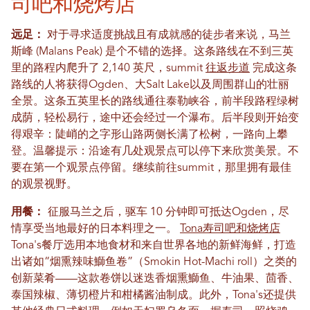
司吧和烧烤店
远足：
对于寻求适度挑战且有成就感的徒步者来说，马兰
斯峰 (Malans Peak) 是个不错的选择。这条路线在不到三英
里的路程内爬升了 2,140 英尺，summit
往返步道
完成这条
路线的人将获得Ogden、大Salt Lake以及周围群山的壮丽
全景。这条五英里长的路线通往泰勒峡谷，前半段路程绿树
成荫，轻松易行，途中还会经过一个瀑布。后半段则开始变
得艰辛：陡峭的之字形山路两侧长满了松树，一路向上攀
登。温馨提示：沿途有几处观景点可以停下来欣赏美景。不
要在第一个观景点停留。继续前往summit，那里拥有最佳
的观景视野。
用餐：
征服马兰之后，驱车 10 分钟即可抵达Ogden，尽
情享受当地最好的日本料理之一。
Tona寿司吧和烧烤店
Tona's餐厅选用本地食材和来自世界各地的新鲜海鲜，打造
出诸如“烟熏辣味鰤鱼卷”（Smokin Hot-Machi roll）之类的
创新菜肴——这款卷饼以迷迭香烟熏鰤鱼、牛油果、茴香、
泰国辣椒、薄切橙片和柑橘酱油制成。此外，Tona's还提供