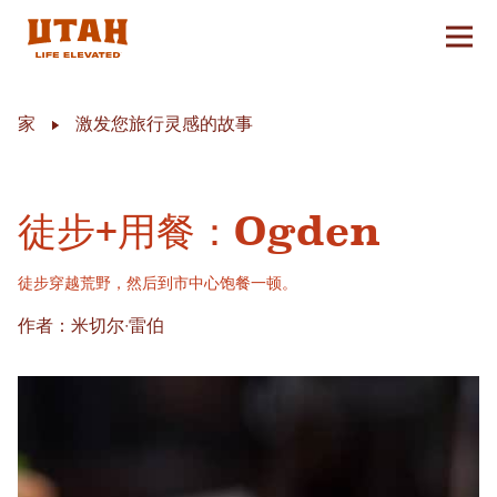
切换
Skip to content
家
激发您旅行灵感的故事
徒步+用餐：Ogden
徒步穿越荒野，然后到市中心饱餐一顿。
作者：米切尔·雷伯