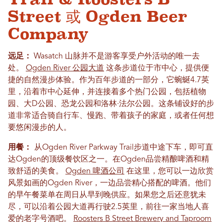
Street 或 Ogden Beer
Company
远足：
Wasatch 山脉并不是游客享受户外活动的唯一去
处。
Ogden River 公园大道
这条步道位于市中心，提供便
捷的自然漫步体验。作为百年步道的一部分，它蜿蜒4.7英
里，沿着市中心延伸，并连接着多个热门公园，包括植物
园、大D公园、恐龙公园和洛林·法尔公园。这条铺设好的步
道非常适合骑自行车、慢跑、带着孩子的家庭，或者任何想
要悠闲漫步的人。
用餐：
从Ogden River Parkway Trail步道中途下车，即可直
达Ogden的顶级餐饮区之一。在Ogden品尝精酿啤酒和精
致舒适的美食。
Ogden 啤酒公司
在这里，您可以一边欣赏
风景如画的Ogden River，一边品尝精心搭配的啤酒。他们
的早午餐菜单在周日从早到晚供应。如果您之后还意犹未
尽，可以沿着公园大道再行驶2.5英里，前往一家当地人喜
爱的老字号酒吧。
Roosters B Street Brewery and Taproom