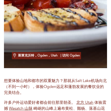
斯莱克沃特，Ogden，Utah
| 访问 Ogden
想要体验山地和都市的双重魅力？那就从Salt Lake机场向北
（不到一小时），体验Ogden远足和蓬勃发展的餐饮业的
完美结合。
许多户外运动爱好者都会前往那里朝圣。
北方 Utah
体验震
撼
Wasatch 山脉
崎岖的山峰上遍布黄松、颤杨、落基山花