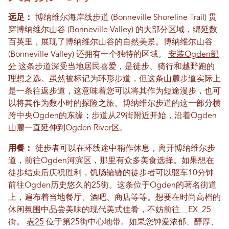
远足：
博纳维尔海岸线步道 (Bonneville Shoreline Trail) 贯
穿博纳维尔山谷 (Bonneville Valley) 的大部分区域，绵延数
百英里，展现了博纳维尔山谷的自然美景。博纳维尔山谷
(Bonneville Valley) 还拥有一个独特的区域。
安装Ogden部
分
这条步道深受当地居民喜爱，是徒步、骑行和越野跑的
理想之选。虽然被标记为环形步道，但这条山麓步道实际上
是一条往返步道，这意味着您可以将其作为短途漫步，也可
以将其作为数小时的探险之旅。博纳维尔步道的这一部分横
跨中央Ogden的东缘；步道从29街附近开始，沿着Ogden
山麓一直延伸到Ogden River区。
用餐：
徒步者可以在环线途中稍作休息，离开博纳维尔步
道，前往Ogden河滨区，那里有众多美食选择。如果想在
徒步结束后庆祝胜利，饥肠辘辘的徒步者可以驱车10分钟
前往Ogden历史悠久的25街。这条位于Ogden的著名街道
上，遍布着当地餐厅、酒吧、商店等等。想要在时尚高档的
休闲氛围中品尝美味的现代美式佳肴，不妨前往__EX_25
街。
表25
位于第25街中心地带。如果您钟爱浓郁、醇厚、