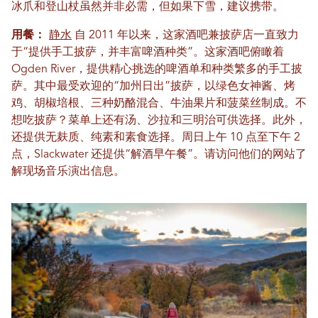
冰爪和登山杖虽然并非必需，但如果下雪，建议携带。
用餐：
静水
自 2011 年以来，这家酒吧兼披萨店一直致力
于“提供手工披萨，并丰富啤酒种类”。这家酒吧俯瞰着
Ogden River，提供精心挑选的啤酒单和种类繁多的手工披
萨。其中最受欢迎的“加州日出”披萨，以绿色女神酱、烤
鸡、胡椒培根、三种奶酪混合、牛油果片和菠菜丝制成。不
想吃披萨？菜单上还有汤、沙拉和三明治可供选择。此外，
还提供无麸质、纯素和素食选择。周日上午 10 点至下午 2
点，Slackwater 还提供“解酒早午餐”。请访问他们的网站了
解现场音乐演出信息。