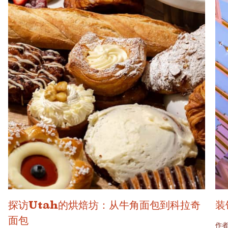
探访Utah的烘焙坊：从牛角面包到科拉奇
装
面包
作者