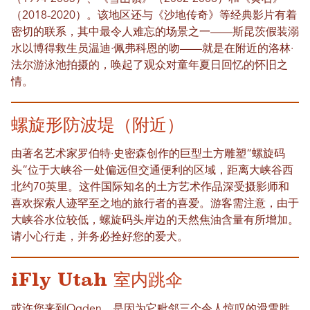
（2018-2020）。该地区还与《沙地传奇》等经典影片有着
密切的联系，其中最令人难忘的场景之一——斯昆茨假装溺
水以博得救生员温迪·佩弗科恩的吻——就是在附近的洛林·
法尔游泳池拍摄的，唤起了观众对童年夏日回忆的怀旧之
情。
螺旋形防波堤（附近）
由著名艺术家罗伯特·史密森创作的巨型土方雕塑“螺旋码
头”位于大峡谷一处偏远但交通便利的区域，距离大峡谷西
北约70英里。这件国际知名的土方艺术作品深受摄影师和
喜欢探索人迹罕至之地的旅行者的喜爱。游客需注意，由于
大峡谷水位较低，螺旋码头岸边的天然焦油含量有所增加。
请小心行走，并务必拴好您的爱犬。
iFly Utah 室内跳伞
或许您来到Ogden，是因为它毗邻三个令人惊叹的滑雪胜