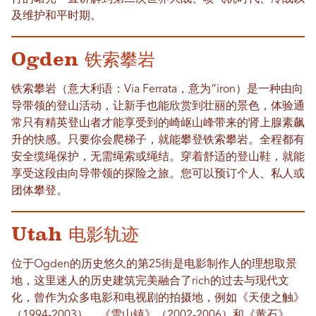
及维护和平时期。
Ogden 铁索攀岩
铁索攀岩（意大利语：Via Ferrata，意为“iron）是一种由向
导带领的登山活动，让新手也能欣赏到壮丽的景色，体验通
常只有精英登山者才能享受到的崎岖山峰带来的肾上腺素飙
升的快感。只要你会爬梯子，就能攀登铁索攀岩。全程都有
安全缆绳保护，无需绳索或绳结。穿着舒适的登山鞋，就能
享受这段由向导带领的探险之旅。您可以预订个人、私人或
团体攀登。
Utah 电影轨迹
位于Ogden的历史悠久的第25街是电影制作人的理想取景
地，这里迷人的历史建筑完美融合了rich的过去与现代文
化，曾作为众多电影和电视剧的拍摄地，例如《天使之触》
（1994-2003）、《雪山镇》（2002-2006）和《黄石》